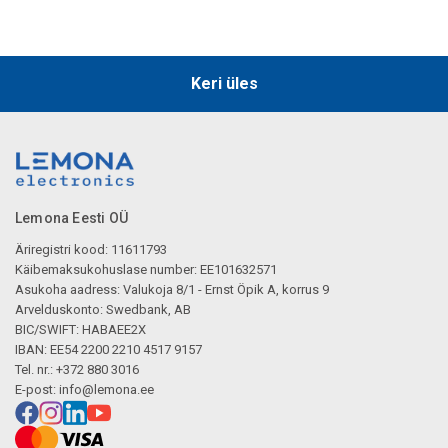
Keri üles
Lemona Eesti OÜ
Äriregistri kood: 11611793
Käibemaksukohuslase number: EE101632571
Asukoha aadress: Valukoja 8/1 - Ernst Öpik A, korrus 9
Arvelduskonto: Swedbank, AB
BIC/SWIFT: HABAEE2X
IBAN: EE54 2200 2210 4517 9157
Tel. nr.: +372 880 3016
E-post:
info@lemona.ee