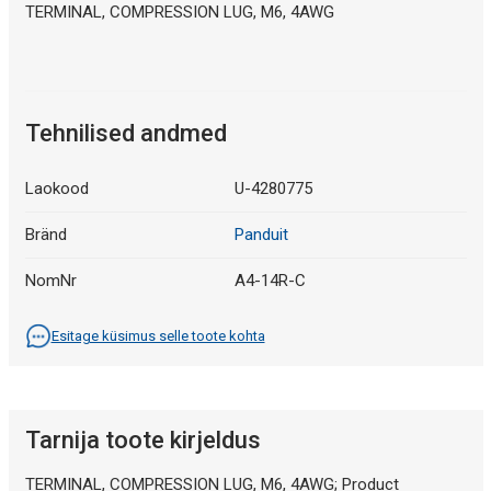
TERMINAL, COMPRESSION LUG, M6, 4AWG
Tehnilised andmed
Laokood
U-4280775
Bränd
Panduit
NomNr
A4-14R-C
Esitage küsimus selle toote kohta
Tarnija toote kirjeldus
TERMINAL, COMPRESSION LUG, M6, 4AWG; Product