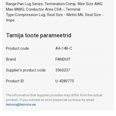
Range:Pan Lug Series; Termination:Crimp; Wire Size AWG
Max:4AWG; Conductor Area CSA:-; Terminal
Type:Compression Lug; Stud Size - Metric:M6; Stud Size -
Impe
Tarnija toote parameetrid
Product code
A4-14R-C
Brand
PANDUIT
Supplier's product code
3360237
Product ID
U-4280775
The information that supplier provides may differ from the actual
product. If you noticed an error please let us know by email:
lemona@lemona.ee
.