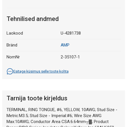
Tehnilised andmed
Laokood
U-4281738
Bränd
AMP
NomNr
2-35107-1
Esitage küsimus selle toote kohta
Tarnija toote kirjeldus
TERMINAL, RING TONGUE, #6, YELLOW, 10AWG; Stud Size -
Metric:M3.5; Stud Size - Imperial:#6; Wire Size AWG
Max:10AWG; Conductor Area CSA:6.64mm┬▓; Product