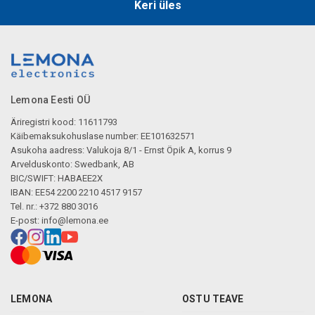
Keri üles
Lemona Eesti OÜ
Äriregistri kood: 11611793
Käibemaksukohuslase number: EE101632571
Asukoha aadress: Valukoja 8/1 - Ernst Öpik A, korrus 9
Arvelduskonto: Swedbank, AB
BIC/SWIFT: HABAEE2X
IBAN: EE54 2200 2210 4517 9157
Tel. nr.: +372 880 3016
E-post:
info@lemona.ee
LEMONA
OSTU TEAVE