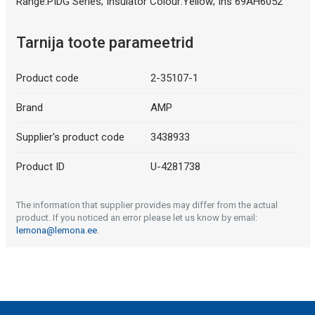
Range:PIDG Series; Insulator Colour:Yellow; Ins 69AH6052
Tarnija toote parameetrid
Product code
2-35107-1
Brand
AMP
Supplier's product code
3438933
Product ID
U-4281738
The information that supplier provides may differ from the actual
product. If you noticed an error please let us know by email:
lemona@lemona.ee
.