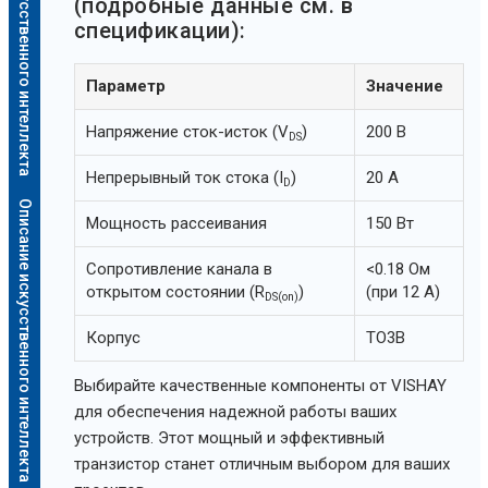
Описание искусственного интеллекта
(подробные данные см. в
спецификации):
Параметр
Значение
Напряжение сток-исток (V
)
200 В
DS
Непрерывный ток стока (I
)
20 А
D
Описание искусственного интеллекта
Мощность рассеивания
150 Вт
Сопротивление канала в
<0.18 Ом
открытом состоянии (R
)
(при 12 А)
DS(on)
Корпус
TO3B
Выбирайте качественные компоненты от VISHAY
для обеспечения надежной работы ваших
устройств. Этот мощный и эффективный
транзистор станет отличным выбором для ваших