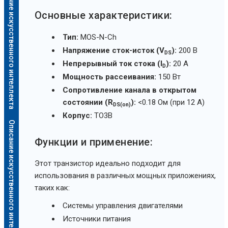
Описание искусственного интеллекта
Основные характеристики:
Тип:
MOS-N-Ch
Напряжение сток-исток (V
):
200 В
DS
Непрерывный ток стока (I
):
20 А
D
Мощность рассеивания:
150 Вт
Сопротивление канала в открытом
состоянии (R
):
<0.18 Ом (при 12 А)
DS(on)
Корпус:
TO3B
Описание искусственного интеллекта
Функции и применение:
Этот транзистор идеально подходит для
использования в различных мощных приложениях,
таких как:
Системы управления двигателями
Источники питания