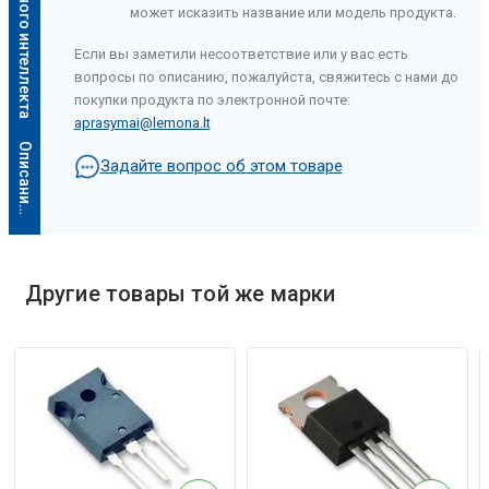
может исказить название или модель продукта.
Если вы заметили несоответствие или у вас есть
вопросы по описанию, пожалуйста, свяжитесь с нами до
покупки продукта по электронной почте:
aprasymai@lemona.lt
О
п
и
с
а
н
и
е
и
с
к
у
с
с
т
в
е
н
н
о
г
о
и
н
т
е
л
л
е
к
т
а
Задайте вопрос об этом товаре
Другие товары той же марки