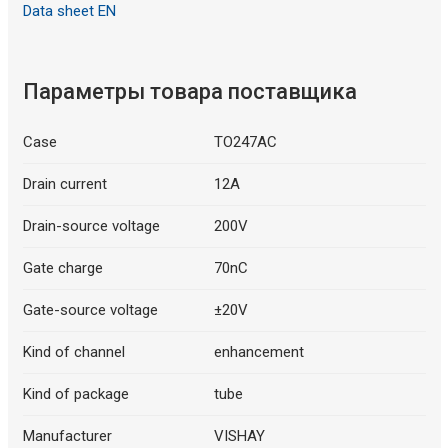
Data sheet EN
Параметры товара поставщика
Case
TO247AC
Drain current
12A
Drain-source voltage
200V
Gate charge
70nC
Gate-source voltage
±20V
Kind of channel
enhancement
Kind of package
tube
Manufacturer
VISHAY