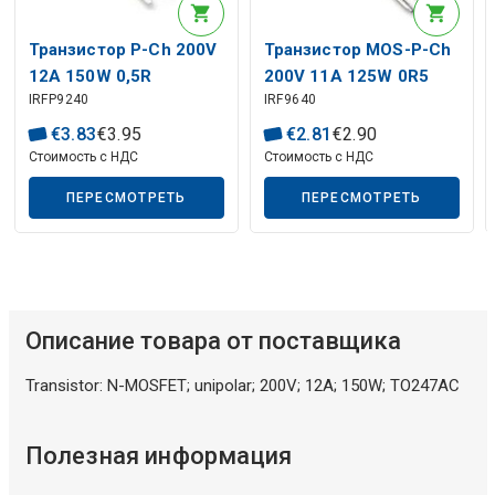
Описание искусственного интеллекта
Транзистор P-Ch 200V
Транзистор MOS-P-Ch
12A 150W 0,5R
200V 11A 125W 0R5
IRFP9240
IRF9640
TO247AC
€
3
.
83
€
3
.
95
€
2
.
81
€
2
.
90
Стоимость с НДС
Стоимость с НДС
ПЕРЕСМОТРЕТЬ
ПЕРЕСМОТРЕТЬ
Описание товара от поставщика
Transistor: N-MOSFET; unipolar; 200V; 12A; 150W; TO247AC
Полезная информация