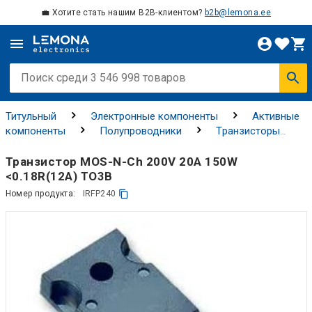
💼 Хотите стать нашим B2B-клиентом?
b2b@lemona.ee
Титульный
Электронные компоненты
Активные
компоненты
Полупроводники
Tранзисторы
MOSFETS (Металлические, оксидные и
полупроводниковые полевые транзисторы (МОП-
Транзистор MOS-N-Ch 200V 20A 150W
транзисторы))
<0.18R(12A) TO3B
Номер продукта:
IRFP240