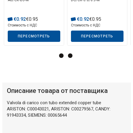
3,0 / 6,3 мм
€
0
.
92
€
0
.
95
€
0
.
92
€
0
.
95
Стоимость с НДС
Стоимость с НДС
ПЕРЕСМОТРЕТЬ
ПЕРЕСМОТРЕТЬ
Описание искусственного интеллекта
Описание товара от поставщика
Valvola di carico con tubo extended copper tube
ARISTON: C00043021, ARISTON: C00279567, CANDY:
91943334, SIEMENS: 00065644