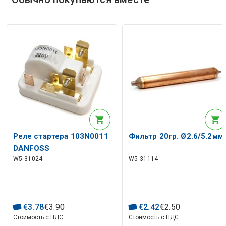
Реле стартера 103N0011
Фильтр 20гр. Ø2.6/5.2мм
DANFOSS
W5-31024
W5-31114
€
3
.
78
€
3
.
90
€
2
.
42
€
2
.
50
Стоимость с НДС
Стоимость с НДС