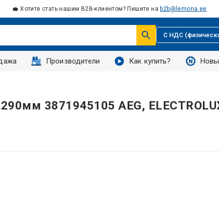
💼 Хотите стать нашим B2B-клиентом? Пишите на
b2b@lemona.ee
С НДС (физическ
дажа
Производители
Как купить?
Новы
х290мм 3871945105 AEG, ELECTROLU