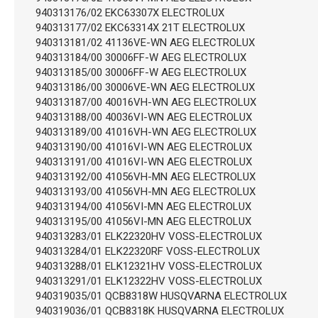
940313176/02 EKC63307X ELECTROLUX
940313177/02 EKC63314X 21T ELECTROLUX
940313181/02 41136VE-WN AEG ELECTROLUX
940313184/00 30006FF-W AEG ELECTROLUX
940313185/00 30006FF-W AEG ELECTROLUX
940313186/00 30006VE-WN AEG ELECTROLUX
940313187/00 40016VH-WN AEG ELECTROLUX
940313188/00 40036VI-WN AEG ELECTROLUX
940313189/00 41016VH-WN AEG ELECTROLUX
940313190/00 41016VI-WN AEG ELECTROLUX
940313191/00 41016VI-WN AEG ELECTROLUX
940313192/00 41056VH-MN AEG ELECTROLUX
940313193/00 41056VH-MN AEG ELECTROLUX
940313194/00 41056VI-MN AEG ELECTROLUX
940313195/00 41056VI-MN AEG ELECTROLUX
940313283/01 ELK22320HV VOSS-ELECTROLUX
940313284/01 ELK22320RF VOSS-ELECTROLUX
940313288/01 ELK12321HV VOSS-ELECTROLUX
940313291/01 ELK12322HV VOSS-ELECTROLUX
940319035/01 QCB8318W HUSQVARNA ELECTROLUX
940319036/01 QCB8318K HUSQVARNA ELECTROLUX