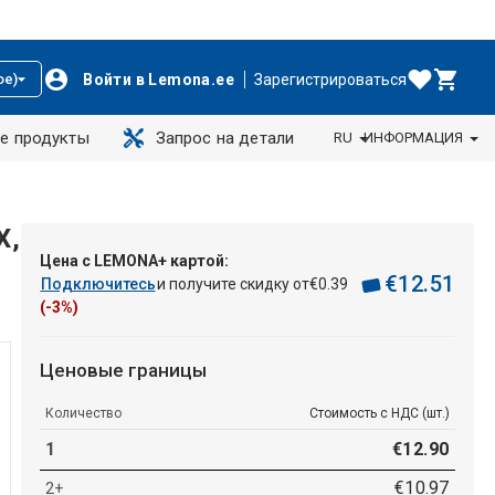
Войти в Lemona.ee
Зарегистрироваться
ое)
е продукты
Запрос на детали
RU
ИНФОРМАЦИЯ
X,
Цена с LEMONA+ картой:
€
12
.
51
Подключитесь
и получите скидку от
€
0
.
39
(-3%)
Ценовые границы
Количество
Стоимость с НДС (шт.)
1
€
12
.
90
€
10
.
97
2+