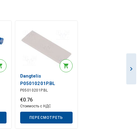
Dangtelis
P05010201P.BL
P05010201P.BL
€
0
.
76
Стоимость с НДС
ПЕРЕСМОТРЕТЬ