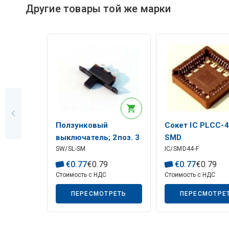
Описание искусственного интеллекта
Другие товары той же марки
Ползунковый
Сокет IC PLCC-
выключатель; 2поз. 3
SMD
Описание искусственного интеллекта
SW/SL-SM
IC/SMD44-F
контакта, ВКЛ-ВКЛ
0,5 А / 125 В
€
0
.
77
€
0
.
79
€
0
.
77
€
0
.
79
переменного тока;
Стоимость с НДС
Стоимость с НДС
ДПДТ; 19,0x5,0x12,0
ПЕРЕСМОТРЕТЬ
ПЕРЕСМОТРЕ
мм