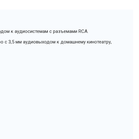
одом к аудиосистемам с разъемами RCA.
во с 3,5 мм аудиовыходом к домашнему кинотеатру,