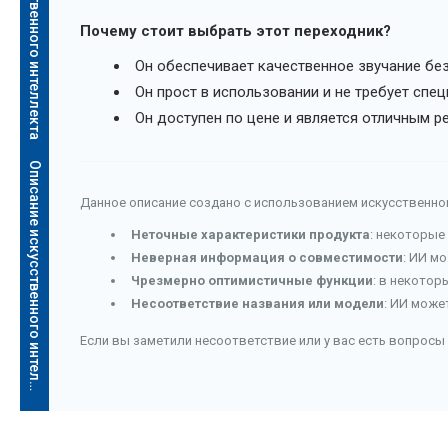
Описание искусственного интеллекта
Почему стоит выбрать этот переходник?
Он обеспечивает качественное звучание без
Он прост в использовании и не требует спе
Он доступен по цене и является отличным р
О
п
и
с
а
н
и
е
и
с
к
у
с
с
т
в
е
н
н
о
г
о
и
н
т
е
л
л
е
к
т
а
Данное описание создано с использованием искусственног
Неточные характеристики продукта
: некоторые
Неверная информация о совместимости
: ИИ м
Чрезмерно оптимистичные функции
: в некотор
Несоответствие названия или модели
: ИИ може
Если вы заметили несоответствие или у вас есть вопросы 