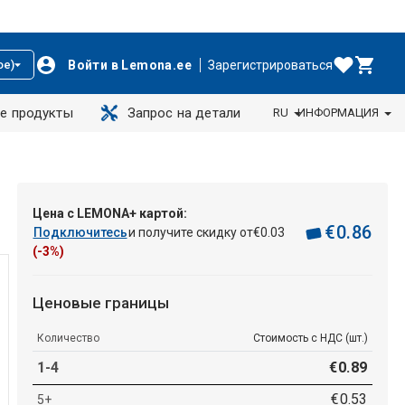
Войти в Lemona.ee
Зарегистрироваться
ое)
е продукты
Запрос на детали
RU
ИНФОРМАЦИЯ
Цена с LEMONA+ картой:
€
0
.
86
Подключитесь
и получите скидку от
€
0
.
03
(-3%)
Ценовые границы
Количество
Стоимость с НДС (шт.)
1-4
€
0
.
89
€
0
.
53
5+