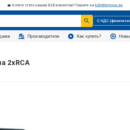
💼 Хотите стать нашим B2B-клиентом? Пишите на
b2b@lemona.ee
С НДС (физическ
дажа
Производители
Как купить?
Новы
ма 2xRCA