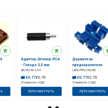
44
Адаптер Штекер RCA
Держатель
- Гнездо 3,5 мм
предохранителя
AD/RC-M:3.5-F
LAIK/PRO/INLINE
можно прижать к
кабелю
€
0
.
77
€
0
.
79
€
0
.
77
€
0
.
79
Стоимость с НДС
Стоимость с НДС
ТЬ
ПЕРЕСМОТРЕТЬ
ПЕРЕСМОТРЕТЬ