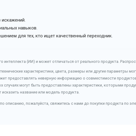
 искажений.
циальных навыков.
ешением для тех, кто ищет качественный переходник.
о интеллекта (ИИ) и может отличаться от реального продукта. Распро
 технические характеристики, цвета, размеры или другие параметры мо
ожет предоставлять неверную информацию о совместимости продуктов 
ых случаях могут быть предоставлены характеристики, которыми продук
т исказить название или модель продукта.
по описанию, пожалуйста, свяжитесь с нами до покупки продукта по эл