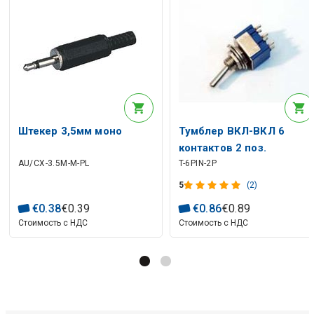
Штекер 3,5мм моно
Тумблер ВКЛ-ВКЛ 6
контактов 2 поз.
AU/CX-3.5M-M-PL
T-6PIN-2P
фиксированный 3A /
250V DPDT
5
(2)
€
0
.
38
€
0
.
39
€
0
.
86
€
0
.
89
Стоимость с НДС
Стоимость с НДС