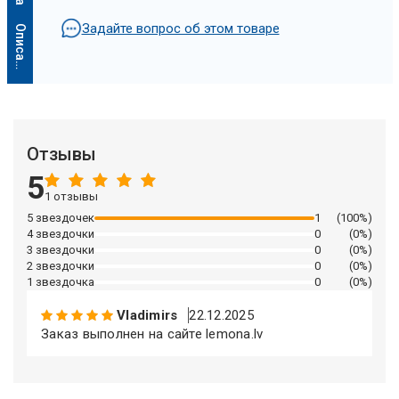
Задайте вопрос об этом товаре
О
п
и
с
а
н
и
е
и
с
к
у
с
с
т
в
е
н
н
о
г
о
и
н
т
е
л
л
е
к
т
а
Отзывы
5
1 отзывы
5 звездочек
1
(100%)
4 звездочки
0
(0%)
3 звездочки
0
(0%)
2 звездочки
0
(0%)
Описание искусственного интеллекта
1 звездочка
0
(0%)
Vladimirs
22.12.2025
Заказ выполнен на сайте lemona.lv