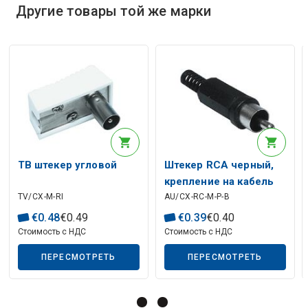
Другие товары той же марки
Описание искусственного интеллекта
ТВ штекер угловой
Штекер RCA черный,
крепление на кабель
TV/CX-M-RI
AU/CX-RC-M-P-B
€
0
.
48
€
0
.
49
€
0
.
39
€
0
.
40
Стоимость с НДС
Стоимость с НДС
ПЕРЕСМОТРЕТЬ
ПЕРЕСМОТРЕТЬ