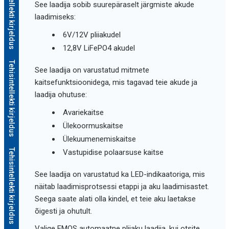
Tehisintellekti kirjeldus
See laadija sobib suurepäraselt järgmiste akude
laadimiseks:
6V/12V pliiakudel
12,8V LiFePO4 akudel
Tehisintellekti kirjeldus
See laadija on varustatud mitmete
kaitsefunktsioonidega, mis tagavad teie akude ja
laadija ohutuse:
Avariekaitse
Ülekoormuskaitse
Ülekuumenemiskaitse
Tehisintellekti kirjeldus
Vastupidise polaarsuse kaitse
See laadija on varustatud ka LED-indikaatoriga, mis
näitab laadimisprotsessi etappi ja aku laadimisastet.
Seega saate alati olla kindel, et teie aku laetakse
õigesti ja ohutult.
Valige EMOS automaatne pliiaku laadija, kui otsite