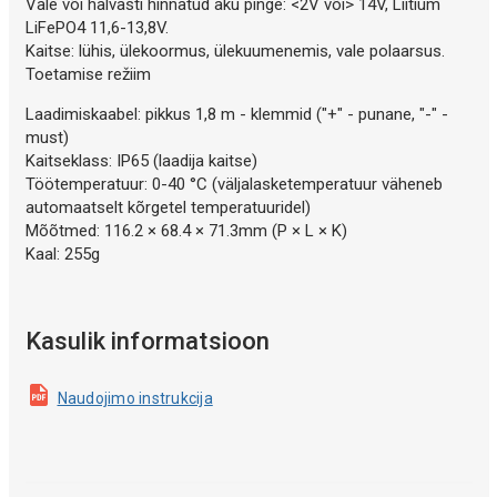
Vale või halvasti hinnatud aku pinge: <2V või> 14V, Liitium
LiFePO4 11,6-13,8V.
Kaitse: lühis, ülekoormus, ülekuumenemis, vale polaarsus.
Toetamise režiim
Laadimiskaabel: pikkus 1,8 m - klemmid ("+" - punane, "-" -
must)
Kaitseklass: IP65 (laadija kaitse)
Töötemperatuur: 0-40 °C (väljalasketemperatuur väheneb
automaatselt kõrgetel temperatuuridel)
Mõõtmed: 116.2 × 68.4 × 71.3mm (P × L × K)
Kaal: 255g
Kasulik informatsioon
Naudojimo instrukcija