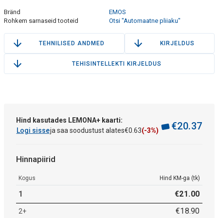
Bränd
EMOS
Rohkem sarnaseid tooteid
Otsi "Automaatne pliiaku"
TEHNILISED ANDMED
KIRJELDUS
TEHISINTELLEKTI KIRJELDUS
Hind kasutades LEMONA+ kaarti:
€
20
.
37
Logi sisse
ja saa soodustust alates
€
0
.
63
(-3%)
Hinnapiirid
Kogus
Hind KM-ga (tk)
1
€
21
.
00
€
18
.
90
2+