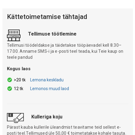
Kättetoimetamise tähtajad
Tellimuse töötlemine
Tellimusi töödeldakse ja täidetakse tööpäevadel kell 8.30–
17.00. Anname SMS-i ja e-posti teel teada, kui Teie kaup on
teele pandud
Kogus laos
>20 tk
Lemona keskladu
12 tk
Lemonos muud laod
Kulleriga koju
Pärast kauba kullerile üleandmist teavitame teid sellest e-
posti teel.Tellimused üle 50,00 € toimetatakse kohale tasuta.