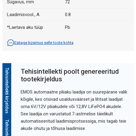
Sügavus, mm
72
Laadimisvool., A
0.8
*Laetava aku tüüp
Pb
Esitage küsimus selle toote kohta
Tehisintellekti kirjeldus
Tehisintellekti poolt genereeritud
tootekirjeldus
EMOS automaatne pliiaku laadija on suurepärane valik
kõigile, kes otsivad usaldusväärset ja lihtsat laadijat
oma 6V/12V pliiakudele või 12,8V LiFePO4 akudele.
See laadija on varustatud 7-astmelise täielikult
automatiseeritud laadimisprotsessiga, mis tagab teie
akude ohutu ja tõhusa laadimise.