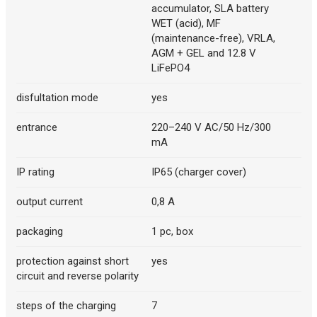
accumulator, SLA battery
WET (acid), MF
(maintenance-free), VRLA,
AGM + GEL and 12.8 V
LiFePO4
disfultation mode
yes
entrance
220–240 V AC/50 Hz/300
mA
IP rating
IP65 (charger cover)
output current
0,8 A
packaging
1 pc, box
protection against short
yes
circuit and reverse polarity
steps of the charging
7