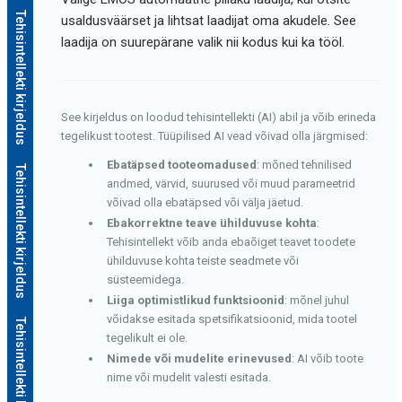
Tehisintellekti kirjeldus
usaldusväärset ja lihtsat laadijat oma akudele. See
laadija on suurepärane valik nii kodus kui ka tööl.
See kirjeldus on loodud tehisintellekti (AI) abil ja võib erineda
tegelikust tootest. Tüüpilised AI vead võivad olla järgmised:
Ebatäpsed tooteomadused
: mõned tehnilised
Tehisintellekti kirjeldus
andmed, värvid, suurused või muud parameetrid
võivad olla ebatäpsed või välja jäetud.
Ebakorrektne teave ühilduvuse kohta
:
Tehisintellekt võib anda ebaõiget teavet toodete
ühilduvuse kohta teiste seadmete või
süsteemidega.
Liiga optimistlikud funktsioonid
: mõnel juhul
võidakse esitada spetsifikatsioonid, mida tootel
Tehisintellekti kirjeldus
tegelikult ei ole.
Nimede või mudelite erinevused
: AI võib toote
nime või mudelit valesti esitada.