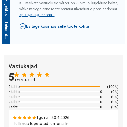
Kui märkate vastuolusid või teil on küsimusi kirjelduse kohta,
võtke meiega enne toote ostmist ühendust e-posti aadressil
aprasymai@lemona.lt
.
T
e
h
i
s
i
n
t
e
l
l
e
k
t
i
k
i
r
j
e
l
d
u
s
Esitage küsimus selle toote kohta
Vastukajad
Tehisintellekti kirjeldus
5
1 vastukajad
5 tähte
1
(100%)
4 tähte
0
(0%)
3 tähte
0
(0%)
2 tähte
0
(0%)
1 täht
0
(0%)
Igors
20.4.2026
Tellimus lõpetatud lemona.lv