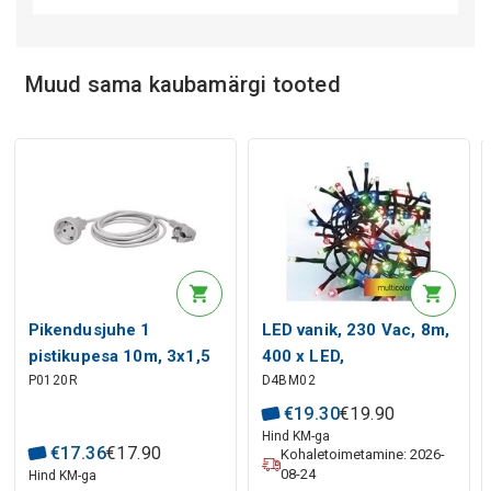
Tehisintellekti kirjeldus
Muud sama kaubamärgi tooted
Pikendusjuhe 1
LED vanik, 230 Vac, 8m,
pistikupesa 10m, 3x1,5
400 x LED,
P0120R
D4BM02
mm² valge EMOS
mitmevärviline, taimer,
EMOS
€
19
.
30
€
19
.
90
Hind KM-ga
€
17
.
36
€
17
.
90
Kohaletoimetamine: 2026-
08-24
Hind KM-ga