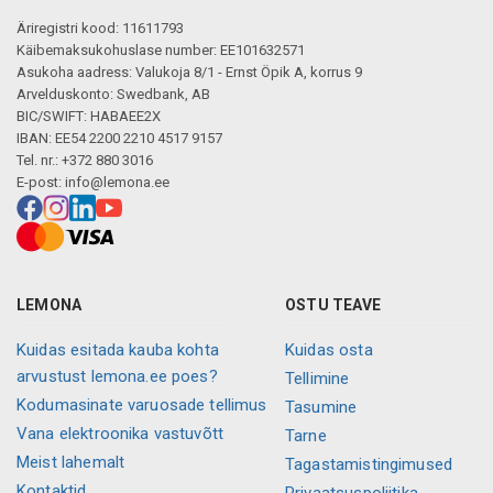
Äriregistri kood: 11611793
Käibemaksukohuslase number: EE101632571
Asukoha aadress: Valukoja 8/1 - Ernst Öpik A, korrus 9
Arvelduskonto: Swedbank, AB
BIC/SWIFT: HABAEE2X
IBAN: EE54 2200 2210 4517 9157
Tel. nr.: +372 880 3016
E-post:
info@lemona.ee
LEMONA
OSTU TEAVE
Kuidas esitada kauba kohta
Kuidas osta
arvustust lemona.ee poes?
Tellimine
Kodumasinate varuosade tellimus
Tasumine
Vana elektroonika vastuvõtt
Tarne
Meist lahemalt
Tagastamistingimused
Kontaktid