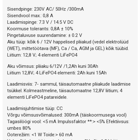
Sisendpinge: 230V AC/ 50Hz /300mA
Sisendvool max.: 0,8 A
Laadimispinge: 7.3 V / 14.5 V DC
Koormuse tolerants: 0,8A ± 10%
Pingetaluvuse suurendamine: ± 0.2 V
Aku tüüp: kõik 6 / 12V happelised pliiakud (vedel elektrolüüd
(WET), mittetöötava (MF), Ca / Ca, AGM ja GEL) kõik tüübid.
Liitium: 12,8 V; 4 elementi LiFePO4
Aku võimsus: pliiaku 6/12V /1,2Ah kuni 30Ah
Liitium 12,8V; 4 LiFePO4 elementi: 2Ah kuni 15Ah
Laadimisviis: 7- sammul, täisautomaatne pliiakude laadimise
tsükkel. Kolmeastmeline, täisautomaatne 12,8V liitium; 4
elementi LiFePO4 patareidele.
Laadimisjuhtimise tüüp: CC
Võrgu võimsusvõimalused: 300mA (täiskoormusega vool)
Tagasilöögi vool: <5 mA Impulssfaktor **:> <5% Efektiivsus:
umbes 80%
Ooterežiim: <1 W Toide:> 60 mA