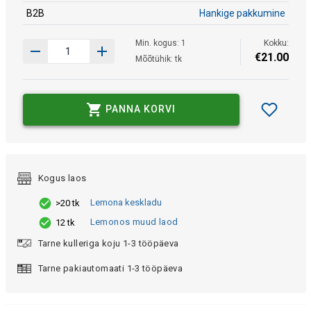
B2B
Hankige pakkumine
Min. kogus: 1
Kokku:
€
21
.
00
Mõõtühik: tk
PANNA KORVI
Kogus laos
Lemona keskladu
>20 tk
Lemonos muud laod
12 tk
Tarne kulleriga koju 1-3 tööpäeva
Tarne pakiautomaati 1-3 tööpäeva