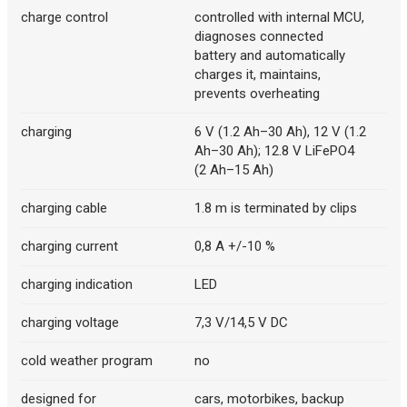
charge control
controlled with internal MCU,
diagnoses connected
battery and automatically
charges it, maintains,
prevents overheating
charging
6 V (1.2 Ah–30 Ah), 12 V (1.2
Ah–30 Ah); 12.8 V LiFePO4
(2 Ah–15 Ah)
charging cable
1.8 m is terminated by clips
charging current
0,8 A +/-10 %
charging indication
LED
charging voltage
7,3 V/14,5 V DC
cold weather program
no
designed for
cars, motorbikes, backup