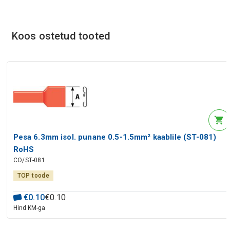
Koos ostetud tooted
Pesa 6.3mm isol. punane 0.5-1.5mm² kaablile (ST-081)
RoHS
CO/ST-081
TOP toode
€
0
.
10
€
0
.
10
Hind KM-ga