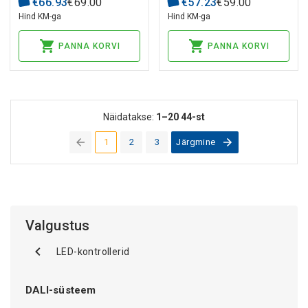
€
66
.
93
€
69
.
00
€
57
.
23
€
59
.
00
Hind KM-ga
Hind KM-ga
PANNA KORVI
PANNA KORVI
Näidatakse:
1–20
44-st
1
2
3
Järgmine
(current)
Valgustus
LED-kontrollerid
DALI-süsteem