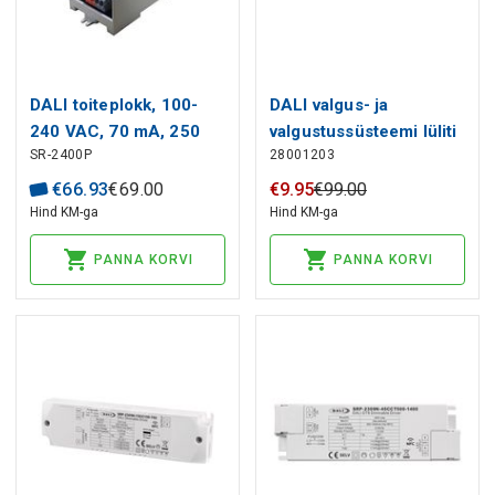
DALI toiteplokk, 100-
DALI valgus- ja
240 VAC, 70 mA, 250
valgustussüsteemi lüliti
SR-2400P
28001203
mA, Sunricher
basicDIM ILD 5DPI 14f,
Tridonic
€
66
.
93
€
69
.
00
€
9
.
95
€
99
.
00
Hind KM-ga
Hind KM-ga
PANNA KORVI
PANNA KORVI