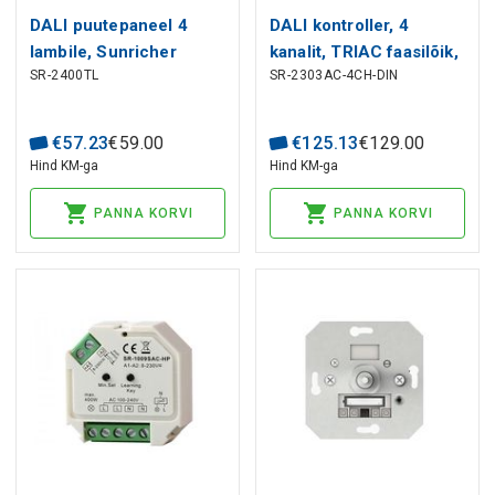
DALI puutepaneel 4
DALI kontroller, 4
lambile, Sunricher
kanalit, TRIAC faasilõik,
SR-2400TL
SR-2303AC-4CH-DIN
DIN, 100-240Vac,
Sunricher
€
57
.
23
€
59
.
00
€
125
.
13
€
129
.
00
Hind KM-ga
Hind KM-ga
PANNA KORVI
PANNA KORVI