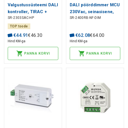
Valgustussüsteemi DALI
DALI pöörddimmer MCU
kontroller, TIRAC +
230Vac, seinasisene,
SR-2303SAC-HP
SR-2400RB-NF-DIM
PUSH-DIM 230Vac,
ilma katteta, Sunricher
400W, Sunricher
TOP toode
€
44
.
91
€
46
.
30
€
62
.
08
€
64
.
00
Hind KM-ga
Hind KM-ga
PANNA KORVI
PANNA KORVI