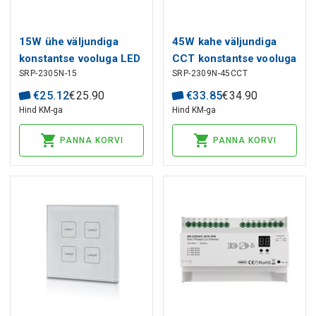
15W ühe väljundiga
45W kahe väljundiga
konstantse vooluga LED
CCT konstantse vooluga
SRP-2305N-15
SRP-2309N-45CCT
toiteallikas 6-42Vdc,
LED toide 6-58Vdc,
100-700mA,
500-1400mA,
€
25
.
12
€
25
.
90
€
33
.
85
€
34
.
90
dimmerdatav PUSH-DIM,
dimmerdatav PUSH-DIM,
Hind KM-ga
Hind KM-ga
DALI-2 NFC
DALI-2 NFC
PANNA KORVI
PANNA KORVI
seadistusega, PFC,
seadistusega, PFC,
Sunricher.
Sunricher