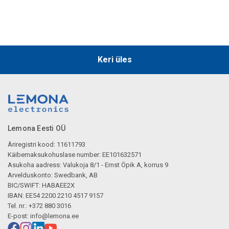
Keri üles
Lemona Eesti OÜ
Äriregistri kood: 11611793
Käibemaksukohuslase number: EE101632571
Asukoha aadress: Valukoja 8/1 - Ernst Öpik A, korrus 9
Arvelduskonto: Swedbank, AB
BIC/SWIFT: HABAEE2X
IBAN: EE54 2200 2210 4517 9157
Tel. nr.: +372 880 3016
E-post:
info@lemona.ee