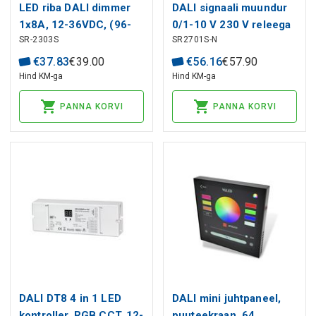
LED riba DALI dimmer
DALI signaali muundur
1x8A, 12-36VDC, (96-
0/1-10 V 230 V releega
SR-2303S
SR2701S-N
288)W, Sunricher
kuni 300 W, Sunricher
€
37
.
83
€
39
.
00
€
56
.
16
€
57
.
90
Hind KM-ga
Hind KM-ga
PANNA KORVI
PANNA KORVI
DALI DT8 4 in 1 LED
DALI mini juhtpaneel,
kontroller, RGB CCT, 12-
puuteekraan, 64