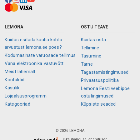
LEMONA
OSTU TEAVE
Kuidas esitada kauba kohta
Kuidas osta
arvustust lemona.ee poes?
Tellimine
Kodumasinate varuosade tellimus
Tasumine
Vana elektroonika vastuvõtt
Tarne
Meist lahemalt
Tagastamistingimused
Kontaktid
Privaatsuspoliitika
Kasulik
Lemona Eesti veebipoe
Lojaalsusprogramm
ostutingimused
Kategooriad
Küpsiste seaded
© 2026 LEMONA
e-kaubanduse lahendused