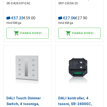
SR-DA2833P-DA2
SRP-2305N-25
toiteallikas 6-58Vdc,
250-700mA,
dimmerdatav PUSH-DIM,
€
57
.
23
€
59
.
00
€
27
.
06
€
27
.
90
DALI-2 NFC
Hind KM-ga
Hind KM-ga
seadistusega, PFC,
Sunricher.
PANNA KORVI
PANNA KORVI
DALI Touch Dimmer
DALI kontroller, 4
Switch, 4 tsooniga,
tsooni, SR-2400SC,