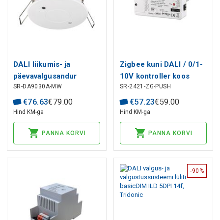
DALI liikumis- ja
Zigbee kuni DALI / 0/1-
päevavalgusandur
10V kontroller koos
SR-DA9030A-MW
SR-2421-ZG-PUSH
12V/24V/36V,
push-dim funktsiooniga
süvistatav, mikrolaineahi
€
76
.
63
€
79
.
00
€
57
.
23
€
59
.
00
Hind KM-ga
Hind KM-ga
PANNA KORVI
PANNA KORVI
-90%