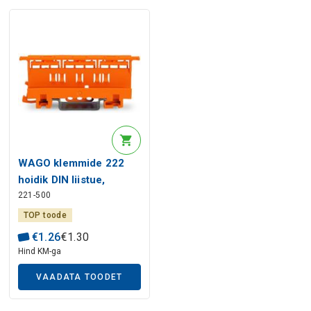
WAGO klemmide 222
hoidik DIN liistue,
221-500
WAGO
TOP toode
€
1
.
26
€
1
.
30
Hind KM-ga
VAADATA TOODET