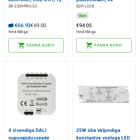
SR-2309PRO-5C
SDP-LCD8
36V, 5 x 5A, push dim,
aadressi, gruppide,
Sunricher
stseenide ja värvide
Uus
programmeerimiseks ja
€
66
.
93
€
69
.
00
€
94
.
05
juhtimiseks.
Hind KM-ga
Hind KM-ga
PANNA KORVI
PANNA KORVI
4 sisendiga DALI
25W ühe väljundiga
nupuvajutusseade
konstantse vooluga LED