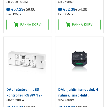
SR-2300TS-DIM
SR-2400SC
valge, Sunricher
Sunricher
€
57
.
23
€
59
.
00
€
52
.
38
€
54
.
00
Hind KM-ga
Hind KM-ga
PANNA KORVI
PANNA KORVI
DALI süsteemi LED
DALI juhtimismoodul, 4
kontroller RGBW 12-
rühma, snap-lüliti,
SR-2303BEA
SR-2400GC
36Vdc 4x8A, SLAVE,
päikesekaitse,
Sunricher
Sunricher