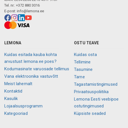
Tel. nr.: +372 880 3016
E-post:
info@lemona.ee
LEMONA
OSTU TEAVE
Kuidas esitada kauba kohta
Kuidas osta
arvustust lemona.ee poes?
Tellimine
Kodumasinate varuosade tellimus
Tasumine
Vana elektroonika vastuvõtt
Tarne
Meist lahemalt
Tagastamistingimused
Kontaktid
Privaatsuspoliitika
Kasulik
Lemona Eesti veebipoe
Lojaalsusprogramm
ostutingimused
Kategooriad
Küpsiste seaded