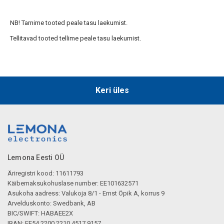
NB! Tarnime tooted peale tasu laekumist.
Tellitavad tooted tellime peale tasu laekumist.
Keri üles
Lemona Eesti OÜ
Äriregistri kood: 11611793
Käibemaksukohuslase number: EE101632571
Asukoha aadress: Valukoja 8/1 - Ernst Öpik A, korrus 9
Arvelduskonto: Swedbank, AB
BIC/SWIFT: HABAEE2X
IBAN: EE54 2200 2210 4517 9157