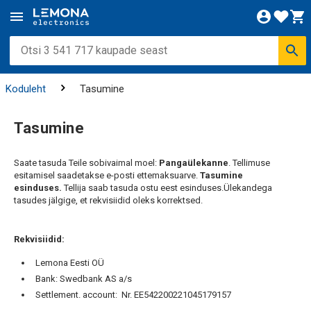
Koduleht
Tasumine
Tasumine
Saate tasuda Teile sobivaimal moel:
Pangaülekanne
. Tellimuse
esitamisel saadetakse e-posti ettemaksuarve.
Tasumine
esinduses.
Tellija saab tasuda ostu eest esinduses.Ülekandega
tasudes jälgige, et rekvisiidid oleks korrektsed.
Rekvisiidid:
Lemona Eesti OÜ
Bank: Swedbank AS a/s
Settlement. account: Nr. EE542200221045179157