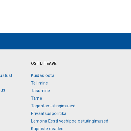
OSTU TEAVE
vustust
Kuidas osta
Tellimine
mus
Tasumine
Tarne
Tagastamistingimused
Privaatsuspoliitika
Lemona Eesti veebipoe ostutingimused
Küpsiste seaded