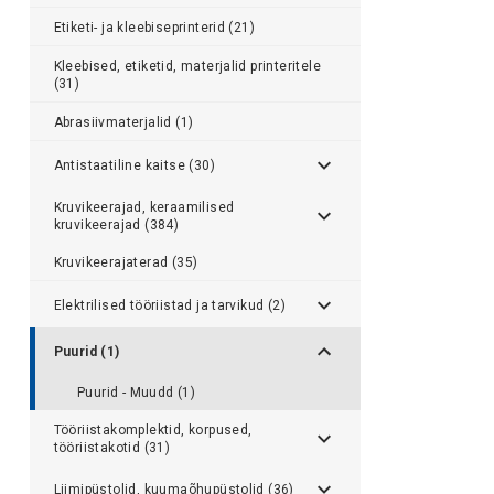
Etiketi- ja kleebiseprinterid (21)
Kleebised, etiketid, materjalid printeritele
(31)
Abrasiivmaterjalid (1)
Antistaatiline kaitse (30)
Kruvikeerajad, keraamilised
kruvikeerajad (384)
Kruvikeerajaterad (35)
Elektrilised tööriistad ja tarvikud (2)
Puurid (1)
Puurid - Muudd (1)
Tööriistakomplektid, korpused,
tööriistakotid (31)
Liimipüstolid, kuumaõhupüstolid (36)