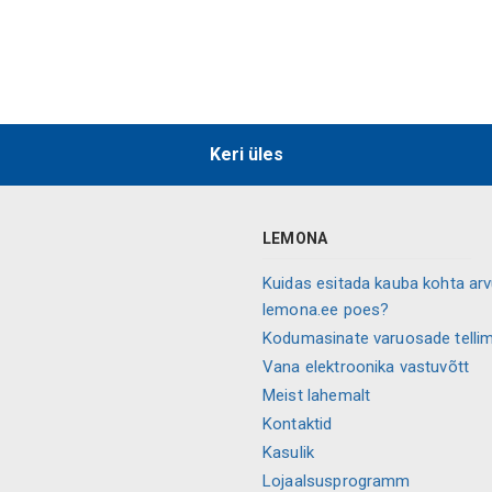
Keri üles
LEMONA
Kuidas esitada kauba kohta ar
lemona.ee poes?
Kodumasinate varuosade telli
Vana elektroonika vastuvõtt
Meist lahemalt
Kontaktid
Kasulik
Lojaalsusprogramm