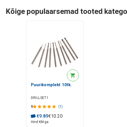
Kõige populaarsemad tooted kategoo
Puurikomplekt 10tk.
DRILLSET1
5
(1)
€
9
.
89
€
10
.
20
Hind KM-ga