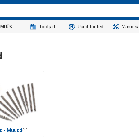
MÜÜK
Tootjad
Uued tooted
Varuosa
d
id - Muudd
(1)