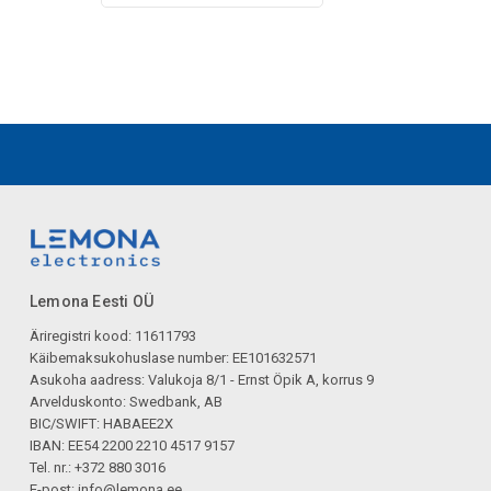
Lemona Eesti OÜ
Äriregistri kood: 11611793
Käibemaksukohuslase number: EE101632571
Asukoha aadress: Valukoja 8/1 - Ernst Öpik A, korrus 9
Arvelduskonto: Swedbank, AB
BIC/SWIFT: HABAEE2X
IBAN: EE54 2200 2210 4517 9157
Tel. nr.: +372 880 3016
E-post:
info@lemona.ee