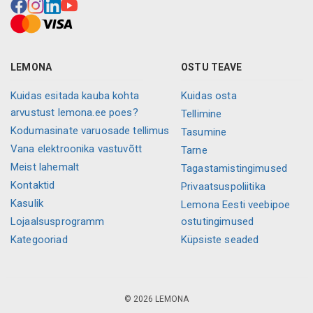
LEMONA
OSTU TEAVE
Kuidas esitada kauba kohta
Kuidas osta
arvustust lemona.ee poes?
Tellimine
Kodumasinate varuosade tellimus
Tasumine
Vana elektroonika vastuvõtt
Tarne
Meist lahemalt
Tagastamistingimused
Kontaktid
Privaatsuspoliitika
Kasulik
Lemona Eesti veebipoe
Lojaalsusprogramm
ostutingimused
Kategooriad
Küpsiste seaded
© 2026 LEMONA