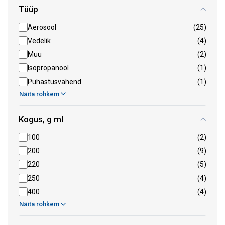
Tüüp
Aerosool
(25)
Vedelik
(4)
Muu
(2)
Isopropanool
(1)
Puhastusvahend
(1)
Näita rohkem
Kogus, g ml
100
(2)
200
(9)
220
(5)
250
(4)
400
(4)
Näita rohkem