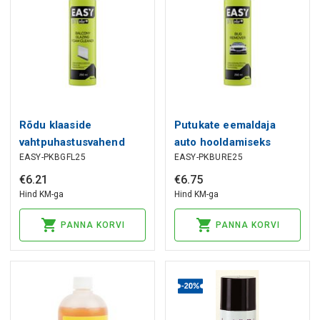
Rõdu klaaside
Putukate eemaldaja
vahtpuhastusvahend
auto hooldamiseks
EASY-PKBGFL25
EASY-PKBURE25
250ml EASY
250ml EASY
€
6
.
21
€
6
.
75
Hind KM-ga
Hind KM-ga
PANNA KORVI
PANNA KORVI