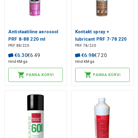
Antistaatiline aerosool
Kontakt spray +
PRF 8-88 220 ml
lubricant PRF 7-78 220
PRF 88/220
PRF 78/220
Taerosol
ml Taerosol
€
6
.
30
€
6
.
49
€
6
.
98
€
7
.
20
Hind KM-ga
Hind KM-ga
PANNA KORVI
PANNA KORVI