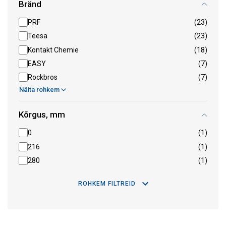
Bränd
PRF
(23)
Teesa
(23)
Kontakt Chemie
(18)
EASY
(7)
Rockbros
(7)
Näita rohkem
Kõrgus, mm
0
(1)
216
(1)
280
(1)
ROHKEM FILTREID