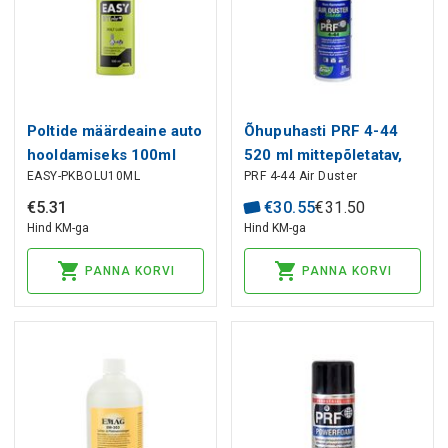
Poltide määrdeaine auto
Õhupuhasti PRF 4-44
hooldamiseks 100ml
520 ml mittepõletatav,
EASY-PKBOLU10ML
PRF 4-44 Air Duster
BOLT LUBE EASY
PRF
€
5
.
31
€
30
.
55
€
31
.
50
Hind KM-ga
Hind KM-ga
PANNA KORVI
PANNA KORVI