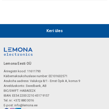
Keri üles
Lemona Eesti OÜ
Äriregistri kood: 11611793
Käibemaksukohuslase number: EE101632571
Asukoha aadress: Valukoja 8/1 - Ernst Öpik A, korrus 9
Arvelduskonto: Swedbank, AB
BIC/SWIFT: HABAEE2X
IBAN: EE54 2200 2210 4517 9157
Tel. nr.: +372 880 3016
E-post:
info@lemona.ee