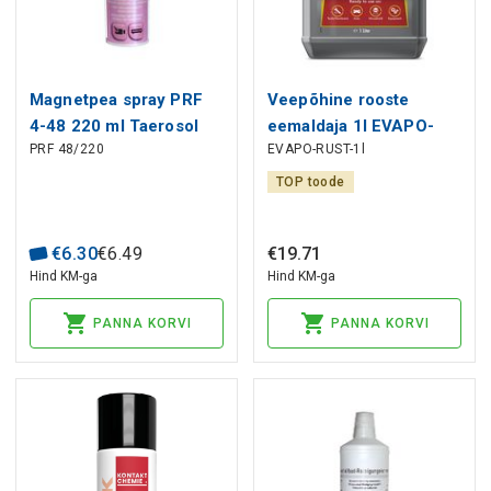
Magnetpea spray PRF
Veepõhine rooste
4-48 220 ml Taerosol
eemaldaja 1l EVAPO-
PRF 48/220
EVAPO-RUST-1l
RUST CRC
TOP toode
€
6
.
30
€
6
.
49
€
19
.
71
Hind KM-ga
Hind KM-ga
PANNA KORVI
PANNA KORVI