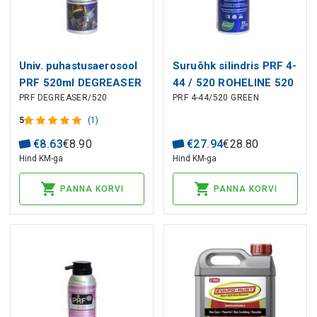
Univ. puhastusaerosool
Suruõhk silindris PRF 4-
PRF 520ml DEGREASER
44 / 520 ROHELINE 520
PRF DEGREASER/520
PRF 4-44/520 GREEN
Taerosol
ml Mittesüttiv.,
Taerosool
5
(1)
€
8
.
63
€
8
.
90
€
27
.
94
€
28
.
80
Hind KM-ga
Hind KM-ga
PANNA KORVI
PANNA KORVI