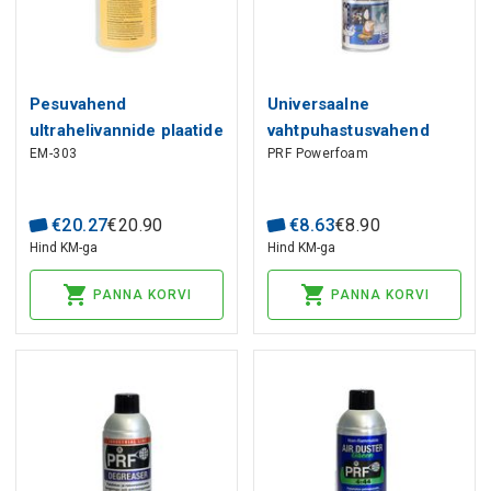
Pesuvahend
Universaalne
ultrahelivannide plaatide
vahtpuhastusvahend
EM-303
PRF Powerfoam
puhastamiseks 500ml
Powerfoam 520ml PRF
EM-303 EMAG
€
20
.
27
€
20
.
90
€
8
.
63
€
8
.
90
Hind KM-ga
Hind KM-ga
PANNA KORVI
PANNA KORVI