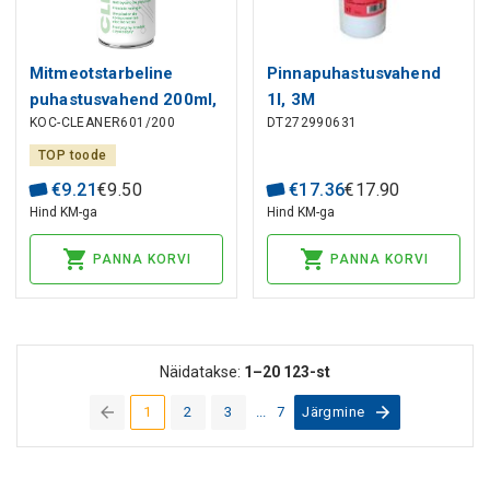
Mitmeotstarbeline
Pinnapuhastusvahend
puhastusvahend 200ml,
1l, 3M
KOC-CLEANER601/200
DT272990631
Kontakt Chemie
TOP toode
€
9
.
21
€
9
.
50
€
17
.
36
€
17
.
90
Hind KM-ga
Hind KM-ga
PANNA KORVI
PANNA KORVI
Näidatakse:
1–20
123-st
1
2
3
...
7
Järgmine
(current)