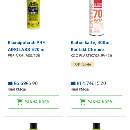
Klaasipuhasti PRF
Kaitse katte, 400ml,
AIRGLASS 520 ml
Kontakt Chemie
PRF AIRGLASS/520
KOC-PLASTIK70SUP/400
Taerosol
TOP toode
€
6
.
69
€
6
.
90
€
14
.
74
€
15
.
20
Hind KM-ga
Hind KM-ga
PANNA KORVI
PANNA KORVI