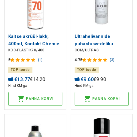
Kaitse akrüül-lakk,
Ultrahelivannide
400ml, Kontakt Chemie
puhastusvedeliku
KOC-PLASTIK70/400
COM/ULTRAS
kontentraat COM 1l
5
(1)
4.75
(3)
TOP toode
TOP toode
€
13
.
77
€
14
.
20
€
9
.
60
€
9
.
90
Hind KM-ga
Hind KM-ga
PANNA KORVI
PANNA KORVI