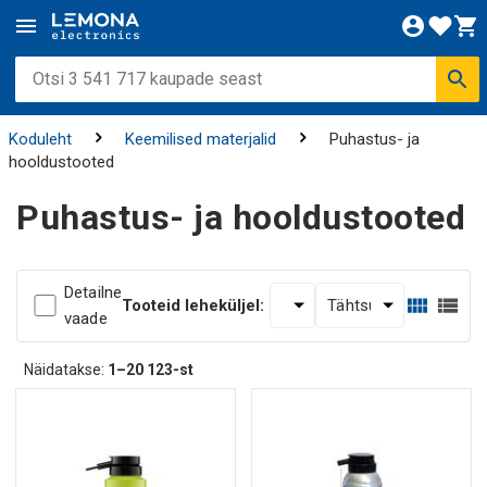
Koduleht
Keemilised materjalid
Puhastus- ja
hooldustooted
Puhastus- ja hooldustooted
Detailne
Tooteid leheküljel:
vaade
Näidatakse:
1–20
123-st