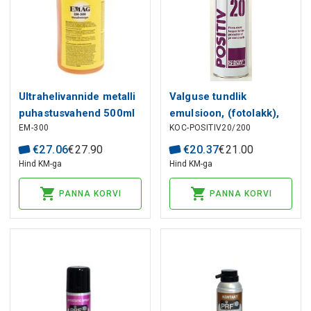
Ultrahelivannide metalli
Valguse tundlik
puhastusvahend 500ml
emulsioon, (fotolakk),
EM-300
KOC-POSITIV20/200
EM-300, EMAG
200ml, Kontakt Chemie
€
27
.
06
€
27
.
90
€
20
.
37
€
21
.
00
Hind KM-ga
Hind KM-ga
PANNA KORVI
PANNA KORVI