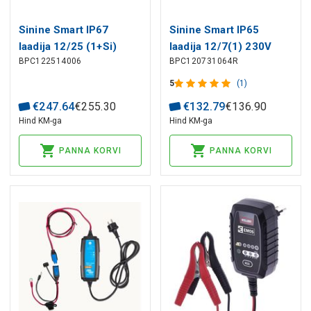
Sinine Smart IP67
Sinine Smart IP65
laadija 12/25 (1+Si)
laadija 12/7(1) 230V
BPC122514006
BPC120731064R
CEE 7/17 jaemüük
5
(1)
€
247
.
64
€
255
.
30
€
132
.
79
€
136
.
90
Hind KM-ga
Hind KM-ga
PANNA KORVI
PANNA KORVI