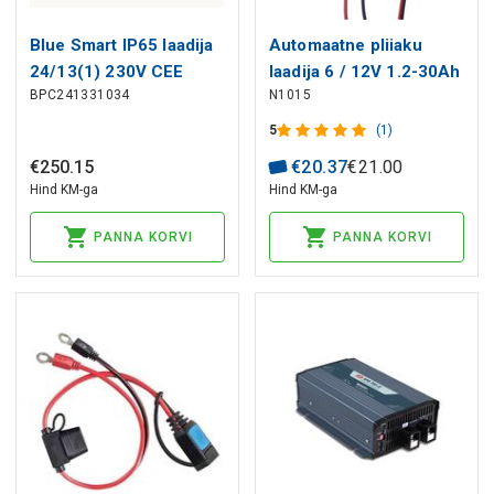
Blue Smart IP65 laadija
Automaatne pliiaku
24/13(1) 230V CEE
laadija 6 / 12V 1.2-30Ah
BPC241331034
N1015
7/16
0.8A 7-sammuline,
EMOS
5
(1)
€
250
.
15
€
20
.
37
€
21
.
00
Hind KM-ga
Hind KM-ga
PANNA KORVI
PANNA KORVI