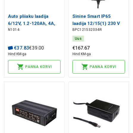
Auto pliiaku laadija
Sinine Smart IP65
6/12V, 1.2-120Ah, 4A,
laadija 12/15(1) 230 V
N1014
BPC121532034R
7-sammuline, EMOS
CEE 7/16 jaemüük
6/12V 7A 1.2-120Ah
Uus
€
37
.
83
€
39
.
00
€
167
.
67
Hind KM-ga
Hind KM-ga
PANNA KORVI
PANNA KORVI