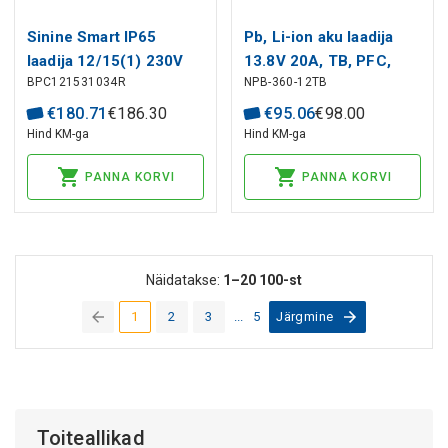
Sinine Smart IP65
Pb, Li-ion aku laadija
laadija 12/15(1) 230V
13.8V 20A, TB, PFC,
BPC121531034R
NPB-360-12TB
CEE 7/16 jaemüük
MEAN WELL
€
180
.
71
€
186
.
30
€
95
.
06
€
98
.
00
Hind KM-ga
Hind KM-ga
PANNA KORVI
PANNA KORVI
Näidatakse:
1–20
100-st
1
2
3
...
5
Järgmine
(current)
Toiteallikad