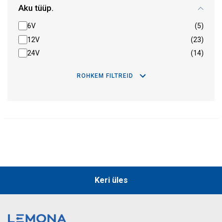
Aku tüüp.
6V
(5)
12V
(23)
24V
(14)
ROHKEM FILTREID
Keri üles