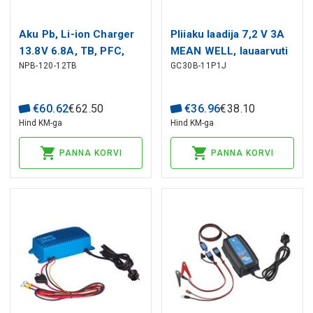
Aku Pb, Li-ion Charger
Pliiaku laadija 7,2 V 3A
13.8V 6.8A, TB, PFC,
MEAN WELL, lauaarvuti
NPB-120-12TB
GC30B-11P1J
MEAN WELL
€
60
.
62
€
62
.
50
€
36
.
96
€
38
.
10
Hind KM-ga
Hind KM-ga
PANNA KORVI
PANNA KORVI