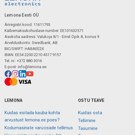
Lemona Eesti OÜ
Äriregistri kood: 11611793
Käibemaksukohuslase number: EE101632571
Asukoha aadress: Valukoja 8/1 - Ernst Öpik A, korrus 9
Arvelduskonto: Swedbank, AB
BIC/SWIFT: HABAEE2X
IBAN: EE54 2200 2210 4517 9157
Tel. nr.: +372 880 3016
E-post:
info@lemona.ee
LEMONA
OSTU TEAVE
Kuidas esitada kauba kohta
Kuidas osta
arvustust lemona.ee poes?
Tellimine
Kodumasinate varuosade tellimus
Tasumine