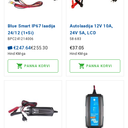
Blue Smart IP67 laadija
Autolaadija 12V 10A,
24/12 (1+Si)
24V 5A, LCD
BPC241214006
58-683
€
247
.
64
€
255
.
30
€
37
.
05
Hind KM-ga
Hind KM-ga
PANNA KORVI
PANNA KORVI