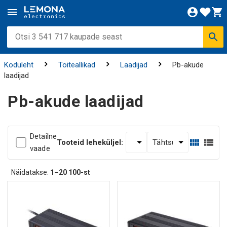
Koduleht
Toiteallikad
Laadijad
Pb-akude
laadijad
Pb-akude laadijad
Detailne
Tooteid leheküljel:
vaade
Näidatakse:
1–20
100-st