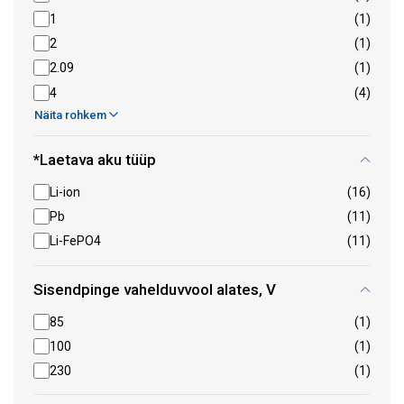
1
(1)
2
(1)
2.09
(1)
4
(4)
Näita rohkem
*Laetava aku tüüp
Li-ion
(16)
Pb
(11)
Li-FePO4
(11)
Sisendpinge vahelduvvool alates, V
85
(1)
100
(1)
230
(1)