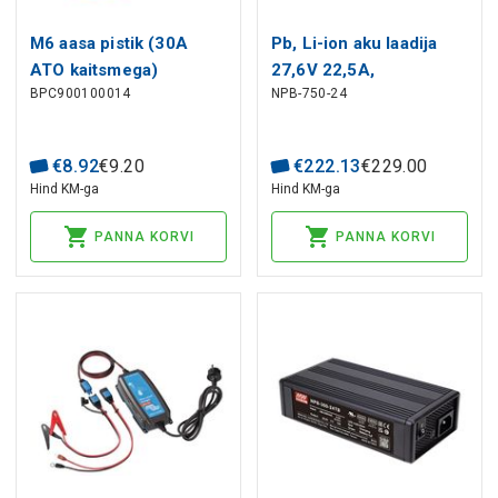
M6 aasa pistik (30A
Pb, Li-ion aku laadija
ATO kaitsmega)
27,6V 22,5A,
BPC900100014
NPB-750-24
intelligentne, PFC,
MEAN WELL
€
8
.
92
€
9
.
20
€
222
.
13
€
229
.
00
Hind KM-ga
Hind KM-ga
PANNA KORVI
PANNA KORVI