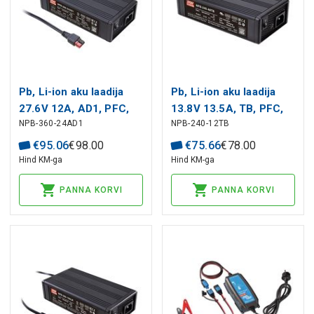
Pb, Li-ion aku laadija
Pb, Li-ion aku laadija
27.6V 12A, AD1, PFC,
13.8V 13.5A, TB, PFC,
NPB-360-24AD1
NPB-240-12TB
MEAN WELL
MEAN WELL
€
95
.
06
€
98
.
00
€
75
.
66
€
78
.
00
Hind KM-ga
Hind KM-ga
PANNA KORVI
PANNA KORVI