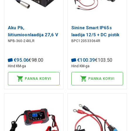
Aku Pb,
Sinine Smart IP65s
liitiumioonlaadija 27,6 V
laadija 12/5 + DC pistik
NPB-360-24XLR
BPC120533064R
12A, XLR, PFC, MEAN
WELL
€
95
.
06
€
98
.
00
€
100
.
39
€
103
.
50
Hind KM-ga
Hind KM-ga
PANNA KORVI
PANNA KORVI