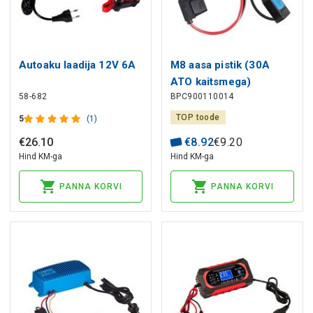
Autoaku laadija 12V 6A
M8 aasa pistik (30A
ATO kaitsmega)
58-682
BPC900110014
TOP toode
5
(1)
€
26
.
10
€
8
.
92
€
9
.
20
Hind KM-ga
Hind KM-ga
PANNA KORVI
PANNA KORVI