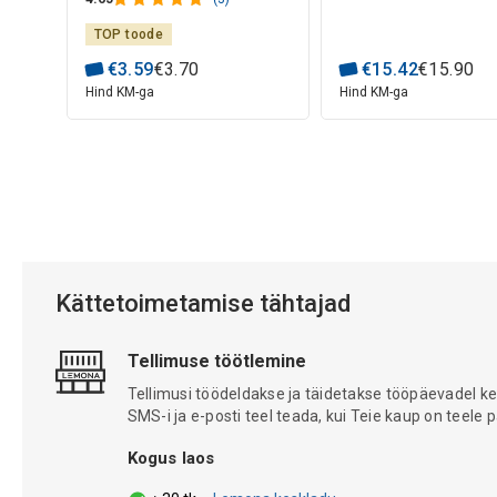
TOP toode
€
3
.
59
€
3
.
70
€
15
.
42
€
15
.
90
Hind KM-ga
Hind KM-ga
Kättetoimetamise tähtajad
Tellimuse töötlemine
Tellimusi töödeldakse ja täidetakse tööpäevadel k
SMS-i ja e-posti teel teada, kui Teie kaup on teele
Kogus laos