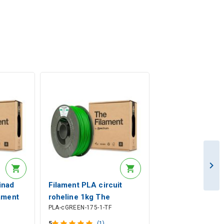
inad
Filament PLA circuit
ament
roheline 1kg The
PLA-cGREEN-175-1-TF
Filament by Spectrum
5
(1)