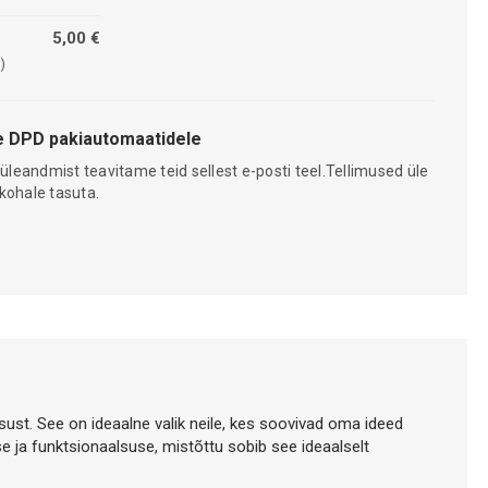
5,00 €
)
 DPD pakiautomaatidele
 üleandmist teavitame teid sellest e-posti teel.Tellimused üle
kohale tasuta.
tsust. See on ideaalne valik neile, kes soovivad oma ideed
ja funktsionaalsuse, mistõttu sobib see ideaalselt