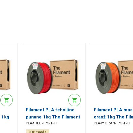
Filament PLA tehniline
Filament PLA mas
 1kg
punane 1kg The Filament
oranž 1kg The Fil
PLA-tRED-175-1-TF
PLA-mORAN-175-1-TF
by Spectrum
by Spectrum
TOP toode