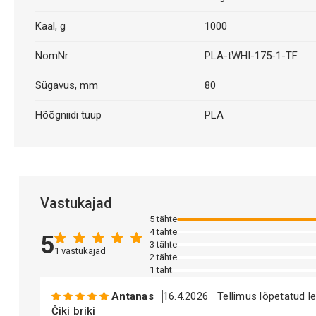
Kaal, g
1000
NomNr
PLA-tWHI-175-1-TF
Sügavus, mm
80
Hõõgniidi tüüp
PLA
Vastukajad
5 tähte
4 tähte
5
3 tähte
1 vastukajad
2 tähte
1 täht
Antanas
16.4.2026
Tellimus lõpetatud l
Čiki briki