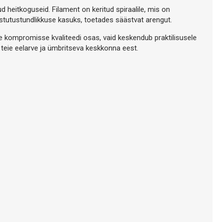
heitkoguseid. Filament on keritud spiraalile, mis on
vastutustundlikkuse kasuks, toetades säästvat arengut.
e kompromisse kvaliteedi osas, vaid keskendub praktilisusele
l teie eelarve ja ümbritseva keskkonna eest.