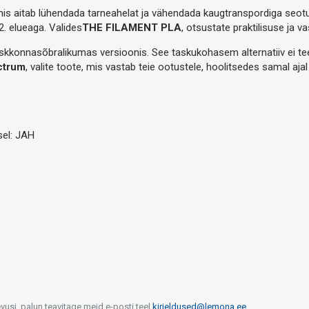
s aitab lühendada tarneahelat ja vähendada kaugtranspordiga seotud 
2. elueaga. Valides
THE FILAMENT PLA
, otsustate praktilisuse ja 
eskkonnasõbralikumas versioonis. See taskukohasem alternatiiv ei te
ctrum
, valite toote, mis vastab teie ootustele, hoolitsedes samal aja
sel: JAH
vusi, palun teavitage meid e-posti teel
kirjeldused@lemona.ee
.