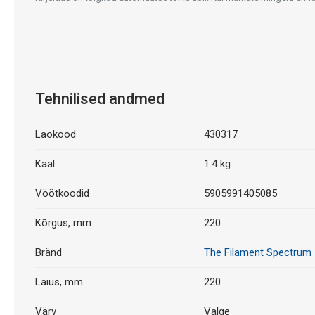
Tehnilised andmed
Laokood
430317
Kaal
1.4 kg.
Vöötkoodid
5905991405085
Kõrgus, mm
220
Bränd
The Filament Spectrum
Laius, mm
220
Värv
Valge