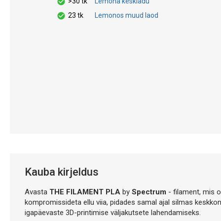
>30 tk
Lemona keskladu
23 tk
Lemonos muud laod
Kauba kirjeldus
Avasta
THE FILAMENT PLA
by
Spectrum
- filament, mis 
kompromissideta ellu viia, pidades samal ajal silmas keskkon
igapäevaste 3D-printimise väljakutsete lahendamiseks.