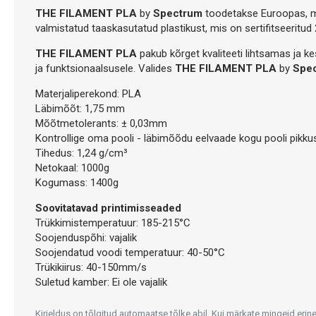
THE FILAMENT PLA
by
Spectrum
toodetakse Euroopas, mi
valmistatud taaskasutatud plastikust, mis on sertifitseeritud 
THE FILAMENT PLA
pakub kõrget kvaliteeti lihtsamas ja k
ja funktsionaalsusele. Valides
THE FILAMENT PLA
by
Spe
Materjaliperekond: PLA
Läbimõõt: 1,75 mm
Mõõtmetolerants: ± 0,03mm
Kontrollige oma pooli - läbimõõdu eelvaade kogu pooli pikku
Tihedus: 1,24 g/cm³
Netokaal: 1000g
Kogumass: 1400g
Soovitatavad printimisseaded
Trükkimistemperatuur: 185-215°C
Soojenduspõhi: vajalik
Soojendatud voodi temperatuur: 40-50°C
Trükikiirus: 40-150mm/s
Suletud kamber: Ei ole vajalik
Kirjeldus on tõlgitud automaatse tõlke abil. Kui märkate mingeid erine