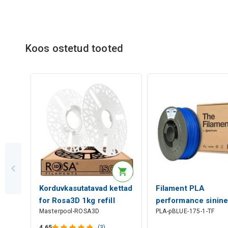
Koos ostetud tooted
Korduvkasutatavad kettad
Filament PLA
for Rosa3D 1kg refill
performance sinine
Masterpool-ROSA3D
PLA-pBLUE-175-1-TF
spools
The Filament by
Spectrum
4.65
(3)