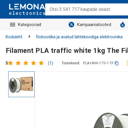
Kategooriad
Kampaaniatooted
Koduleht
Robootika ja avatud lähtekoodiga elektroonika
Filament PLA traffic white 1kg The F
(1)
5
Tootekood:
PLA-tWHI-175-1-TF