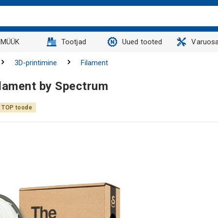
MÜÜK
Tootjad
Uued tooted
Varuosa
3D-printimine
Filament
ilament by Spectrum
TOP toode