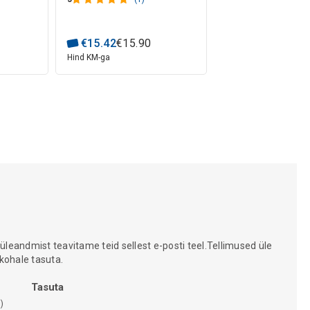
€
15
.
42
€
15
.
90
Hind KM-ga
 üleandmist teavitame teid sellest e-posti teel.Tellimused üle
kohale tasuta.
Tasuta
)