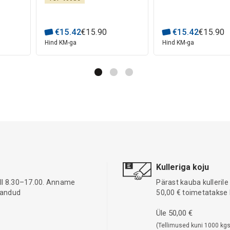
€
15
.
42
€
15
.
90
€
15
.
42
€
15
.
90
Hind KM-ga
Hind KM-ga
Kulleriga koju
ell 8.30–17.00. Anname
Pärast kauba kullerile
 pandud
50,00 € toimetatakse 
Üle 50,00 €
(Tellimused kuni 1000 kgs