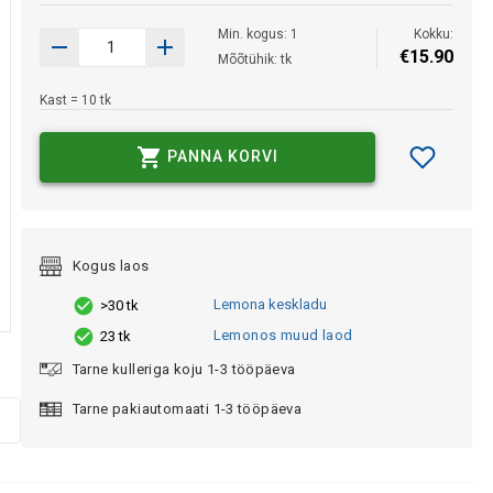
Min. kogus: 1
Kokku:
€
15
.
90
Mõõtühik: tk
Kast = 10 tk
PANNA KORVI
Kogus laos
Lemona keskladu
>30 tk
Lemonos muud laod
23 tk
Tarne kulleriga koju 1-3 tööpäeva
Tarne pakiautomaati 1-3 tööpäeva