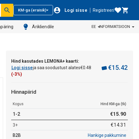
Logi sisse
Registreeri
KM-ga (eraisik)
päring
Ärikliendile
EE
INFORMATSIOON
Hind kasutades LEMONA+ kaarti:
€
15
.
42
Logi sisse
ja saa soodustust alates
€
0
.
48
(-3%)
Hinnapiirid
Kogus
Hind KM-ga (tk)
1-2
€
15
.
90
€
14
.
31
3+
B2B
Hankige pakkumine