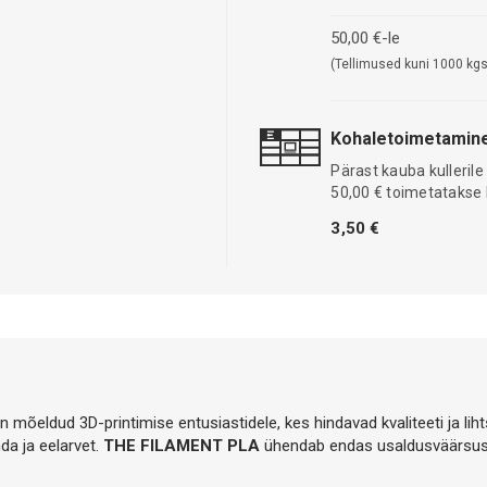
50,00 €-le
(Tellimused kuni 1000 kgs
Kohaletoimetamine
Pärast kauba kullerile
50,00 € toimetatakse 
3,50 €
on mõeldud 3D-printimise entusiastidele, kes hindavad kvaliteeti ja lih
da ja eelarvet.
THE FILAMENT PLA
ühendab endas usaldusväärsuse 