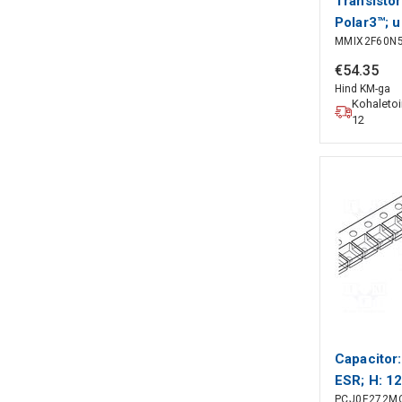
Transisto
Polar3™; u
MMIX2F60N
30A; Idm:
€
54
.
35
Hind KM-ga
Kohaleto
12
Capacitor:
ESR; H: 1
PCJ0E272M
2.5VDC; 