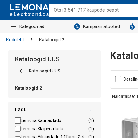
Kategooriad
Kampaaniatooted
Koduleht
Kataloogid 2
Katal
Kataloogid UUS
Kataloogid UUS
Detail
Kataloogid 2
Näidatakse:
Ladu
Lemona Kaunas ladu
(1)
Lemona Klaipėda ladu
(1)
Lemona Vilnius ladu 1 (Tarne 2-4
(1)