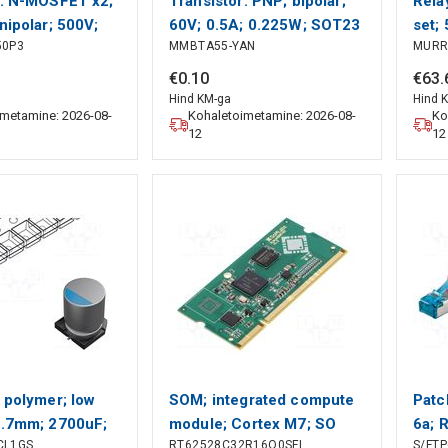
r: N-MOSFET x2;
Transistor: PNP; bipolar;
Relay
nipolar; 500V;
60V; 0.5A; 0.225W; SOT23
set;
50P3
MMBTA55-YAN
MURR
 150A IXYS
YANGJIE TECHNOLOGY
Uswi
MUR
€
0
.
10
€
63
.
Hind KM-ga
Hind 
imetamine: 2026-08-
Kohaletoimetamine: 2026-08-
Ko
12
12
 polymer; low
SOM; integrated compute
Patc
2.7mm; 2700uF;
module; Cortex M7; SO
6a; 
CL1GS
RT62528C32R16Q0SFI
S/FTP
SMD; ESR: 9mΩ
DIMM 200; 5VDC
stra