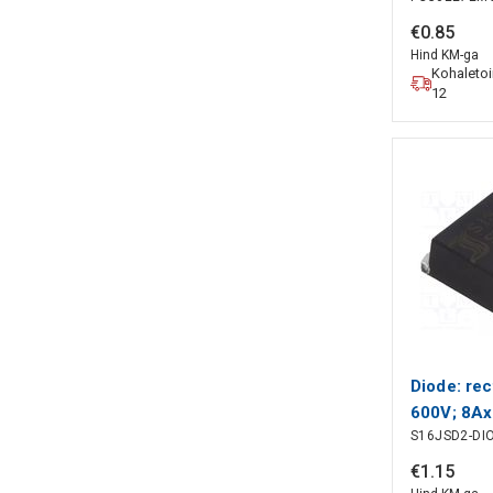
NICHICO
€
0
.
85
Hind KM-ga
Kohaleto
12
Diode: rec
600V; 8Ax
S16JSD2-DI
Ufmax: 1.1
DIOTEC 
€
1
.
15