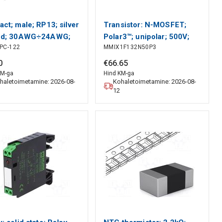
act; male; RP13; silver
Transistor: N-MOSFET;
ted; 30AWG÷24AWG;
Polar3™; unipolar; 500V;
PC-122
MMIX1F132N50P3
ped; 2A HIROSE
63A; Idm: 330A; 520W
IXYS
0
€
66
.
65
KM-ga
Hind KM-ga
haletoimetamine: 2026-08-
Kohaletoimetamine: 2026-08-
12