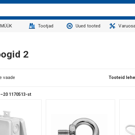
MÜÜK
Tootjad
Uued tooted
Varuosa
oogid 2
ne vaade
Tooteid lehe
1–20
1170513-st