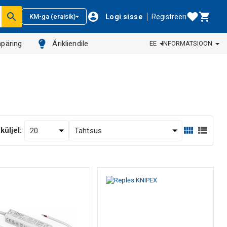
Logi sisse
Registreeri
KM-ga (eraisik)
päring
Ärikliendile
EE
INFORMATSIOON
küljel: