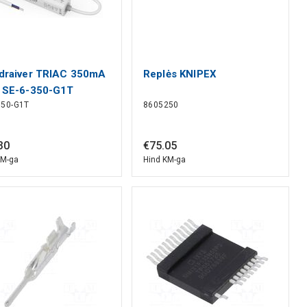
draiver TRIAC 350mA
Replės KNIPEX
 SE-6-350-G1T
350-G1T
8605250
30
€
75
.
05
KM-ga
Hind KM-ga