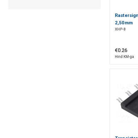
Rastersign
2,50mm
XHP-8
€
0
.
26
Hind KM-ga