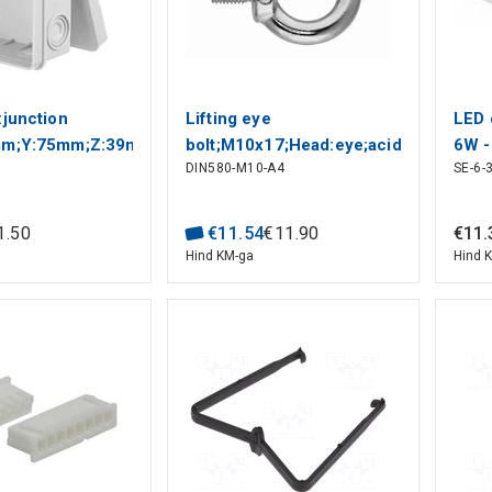
:junction
Lifting eye
LED 
mm;Y:75mm;Z:39mm;wall
bolt;M10x17;Head:eye;acid
6W -
DIN580-M10-A4
SE-6-
5
resistant steel A4
1
.
50
€
11
.
54
€
11
.
90
€
11
.
Hind KM-ga
Hind 