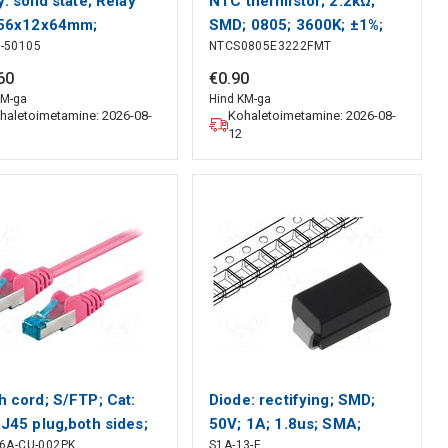
: solid state; Relay
NTC thermistor; 2.2kΩ;
 56x12x64mm;
SMD; 0805; 3600K; ±1%;
-50105
NTCS0805E3222FMT
tch: 4.5÷53VDC
210mW; -40÷150°C
RELEKTRONIK
VISHAY
60
€
0
.
90
KM-ga
Hind KM-ga
haletoimetamine: 2026-08-
Kohaletoimetamine: 2026-08-
12
h cord; S/FTP; Cat:
Diode: rectifying; SMD;
RJ45 plug,both sides;
50V; 1A; 1.8us; SMA;
6A-CU-002PK
S1A-13-F
nded; Cu GOOBAY
Ufmax: 1.1V; Ifsm: 30A