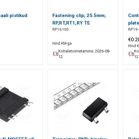
aali pistikud
Fastening clip; 25.5mm;
Cont
RP,RT,RT1,RY TE
pla
RP16100
RP19-
Connectivity
crim
€
0
.
2
Hind KM-ga
Hind 
Kohaletoimetamine: 2026-08-
Ko
12
12