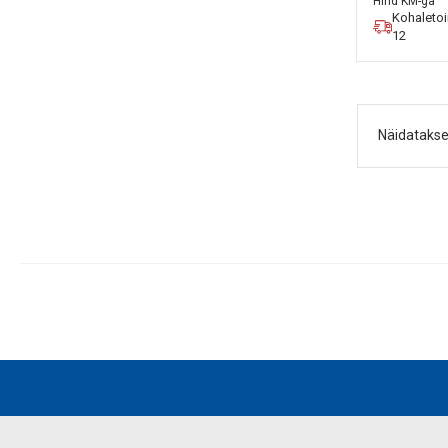
Hind KM-ga
Kohaleto
12
Näidatakse