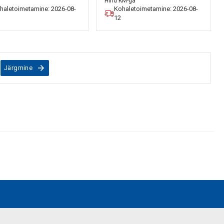
Hind KM-ga
haletoimetamine: 2026-08-
Kohaletoimetamine: 2026-08-
12
Järgmine