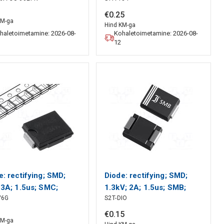
DIODES INCORPORATED
€
0
.
25
KM-ga
Hind KM-ga
haletoimetamine: 2026-08-
Kohaletoimetamine: 2026-08-
12
e: rectifying; SMD;
Diode: rectifying; SMD;
 3A; 1.5us; SMC;
1.3kV; 2A; 1.5us; SMB;
V6G
S2T-DIO
x: 1.15V; Ifsm: 100A
Ufmax: 1.15V; Ifsm: 50A
WAN
DIOTEC SEMICONDUCTOR
€
0
.
15
KM-ga
ICONDUCTOR