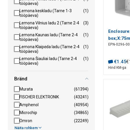
tööpäeva)
Lemona keskladu (Tarne 1-3
(1)
tööpäeva)
Lemona Vilnius ladu 2 (Tarne 2-4
(3)
tööpäeva)
Enclosure
Lemona Kaunas ladu (Tarne 2-4
(1)
box;X:75
tööpäeva)
EPN-0296-00
mount;IP5
Lemona Klaipėda ladu (Tarne 2-4
(1)
tööpäeva)
Lemona Šiauliai ladu (Tarne 2-4
(1)
€
1
.
45
€
tööpäeva)
Hind KM-ga
Bränd
Murata
(61394)
FISCHER ELEKTRONIK
(43241)
Amphenol
(40954)
Microchip
(34865)
Omron
(22249)
Näita rohkem