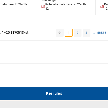
Hind KM-ga
imetamine: 2026-08-
Kohaletoimetamine: 2026-08-
Ko
12
12
:
1–20
1170513-st
1
2
3
...
58526
(current)
Keri üles