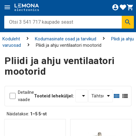
Koduleht
Kodumasinate osad ja tarvikud
Pliidi ja ahju
varuosad
Pliidi ja ahju ventilaatori mootorid
Pliidi ja ahju ventilaatori
mootorid
Detailne
Tooteid leheküljel:
vaade
Näidatakse:
1–5
5-st