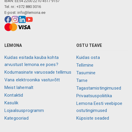
IBAN: EE54 2200 2210 4517 9157
Tel. nr.: +372 880 3016
E-post:
info@lemona.ee
LEMONA
OSTU TEAVE
Kuidas esitada kauba kohta
Kuidas osta
arvustust lemona.ee poes?
Tellimine
Kodumasinate varuosade tellimus
Tasumine
Vana elektroonika vastuvõtt
Tarne
Meist lahemalt
Tagastamistingimused
Kontaktid
Privaatsuspoliitika
Kasulik
Lemona Eesti veebipoe
Lojaalsusprogramm
ostutingimused
Kategooriad
Küpsiste seaded