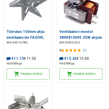
Tööratas 150mm ahju
Ventilaatori mootor
ventilaatorile FAGOR,
3890813045 25W ahjule
W4-43019/FAG
W4-43005/ELE
BRANDT, WHIRLPOOL
AEG, ELECTROLUX,
ZANUSSI
5
(1)
€
11
.
15
€
11
.
50
€
15
.
42
€
15
.
90
Hind KM-ga
Hind KM-ga
PANNA KORVI
PANNA KORVI