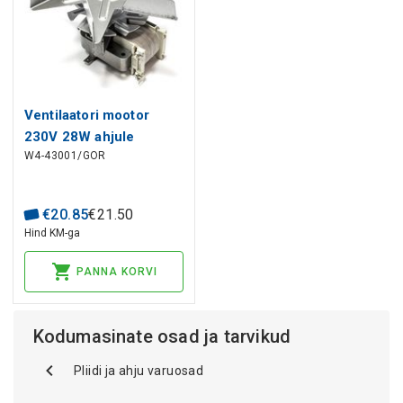
Ventilaatori mootor
230V 28W ahjule
W4-43001/GOR
GORENJE
€
20
.
85
€
21
.
50
Hind KM-ga
PANNA KORVI
Kodumasinate osad ja tarvikud
Pliidi ja ahju varuosad