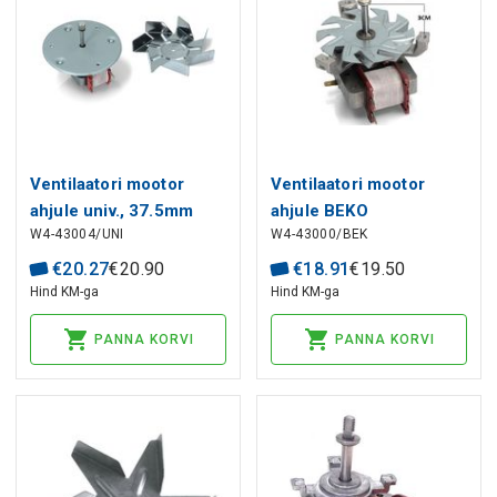
Ventilaatori mootor
Ventilaatori mootor
ahjule univ., 37.5mm
ahjule BEKO
W4-43004/UNI
W4-43000/BEK
€
20
.
27
€
20
.
90
€
18
.
91
€
19
.
50
Hind KM-ga
Hind KM-ga
PANNA KORVI
PANNA KORVI