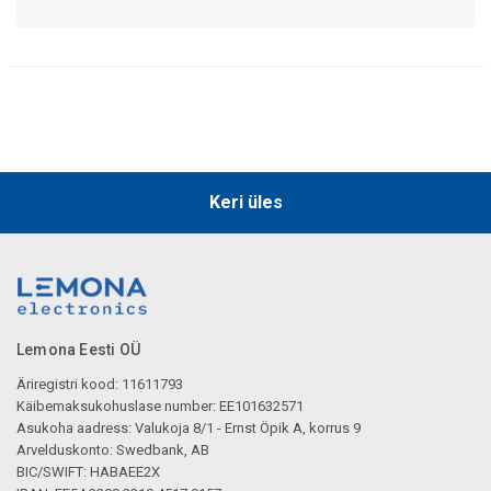
Keri üles
Lemona Eesti OÜ
Äriregistri kood: 11611793
Käibemaksukohuslase number: EE101632571
Asukoha aadress: Valukoja 8/1 - Ernst Öpik A, korrus 9
Arvelduskonto: Swedbank, AB
BIC/SWIFT: HABAEE2X