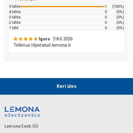
5 tähte
1
(100%)
4 tähte
0
(0%)
3 tähte
0
(0%)
2 tähte
0
(0%)
1 täht
0
(0%)
Igors
18.6.2026
Tellimus lõpetatud lemona.lv
Keri üles
Lemona Eesti OÜ