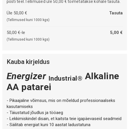
posti teel.Tellimused üle 50,00 € toimetatakse kohale tasuta.
Üle 50,00 €
Tasuta
(Tellimused kuni 1000 kgs)
50,00 €-le
5,00 €
(Tellimused kuni 1000 kgs)
Kauba kirjeldus
Energizer
Alkaline
Industrial®
AA patarei
- Pikaajaline võimsus, mis on mõeldud professionaalseks
kasutamiseks
- Täiustatud jõudlus ja tööaeg
- Lekkimiskindel disain, et kaitsta teie igapäevaseid seadmeid
- Säilitab energiat kuni 10 aastat ladustatuna