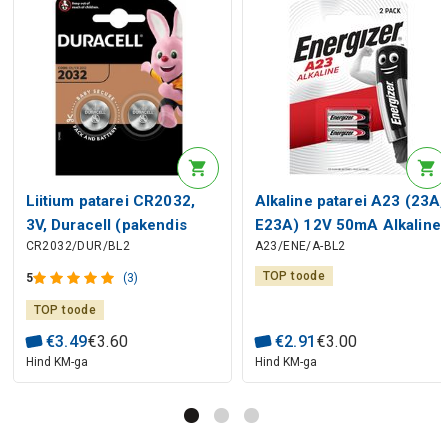
Liitium patarei CR2032,
Alkaline patarei A23 (23A,
3V, Duracell (pakendis
E23A) 12V 50mA Alkaline
CR2032/DUR/BL2
A23/ENE/A-BL2
2tk)
Energizer 2tk blisteris
TOP toode
5
(3)
TOP toode
€
3
.
49
€
3
.
60
€
2
.
91
€
3
.
00
Hind KM-ga
Hind KM-ga