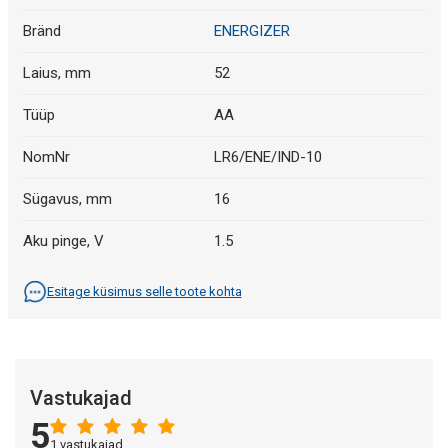
Bränd
ENERGIZER
Laius, mm
52
Tüüp
AA
NomNr
LR6/ENE/IND-10
Sügavus, mm
16
Aku pinge, V
1.5
Esitage küsimus selle toote kohta
Vastukajad
5
1 vastukajad