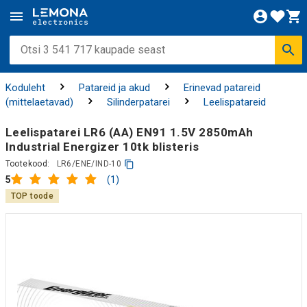
Koduleht
Patareid ja akud
Erinevad patareid
(mittelaetavad)
Silinderpatarei
Leelispatareid
Leelispatarei LR6 (AA) EN91 1.5V 2850mAh
Industrial Energizer 10tk blisteris
Tootekood:
LR6/ENE/IND-10
(1)
5
TOP toode