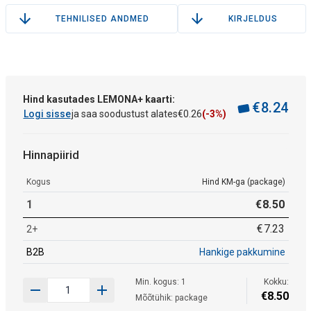
TEHNILISED ANDMED
KIRJELDUS
Hind kasutades LEMONA+ kaarti:
€
8
.
24
Logi sisse
ja saa soodustust alates
€
0
.
26
(-3%)
Hinnapiirid
Kogus
Hind KM-ga (package)
1
€
8
.
50
€
7
.
23
2+
B2B
Hankige pakkumine
Min. kogus: 1
Kokku:
€
8
.
50
Mõõtühik: package