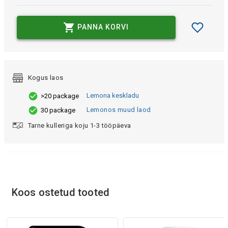
PANNA KORVI
Kogus laos
Lemona keskladu
>20 package
Lemonos muud laod
30 package
Tarne kulleriga koju 1-3 tööpäeva
Koos ostetud tooted