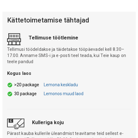
Kättetoimetamise tähtajad
Tellimuse töötlemine
Tellimusi töödeldakse ja täidetakse tööpäevadel kell 8.30–
17.00. Anname SMS-i ja e-posti teel teada, kui Teie kaup on
teele pandud
Kogus laos
>20 package
Lemona keskladu
30 package
Lemonos muud laod
Kulleriga koju
Pärast kauba kullerile üleandmist teavitame teid sellest e-