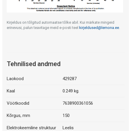
Kirjeldus on tõlgitud automaatse tõlke abil. Kui märkate mingeid
erinevusi, palun teavitage meid e-posti teel
kirjeldused@lemona.ee
.
Tehnilised andmed
Laokood
429287
Kaal
0.249 kg.
Vöötkoodid
7638900361056
Kõrgus, mm
150
Elektrokeemiline struktuur
Leelis