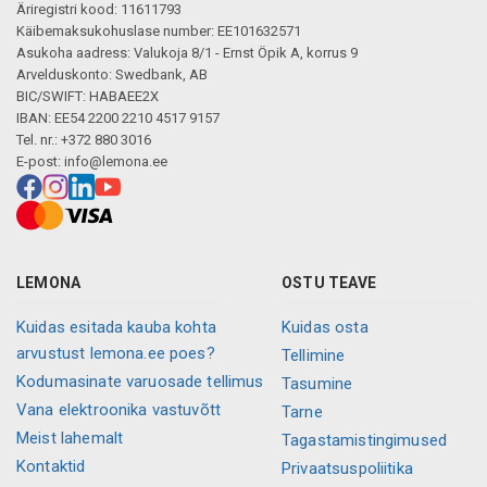
Äriregistri kood: 11611793
Käibemaksukohuslase number: EE101632571
Asukoha aadress: Valukoja 8/1 - Ernst Öpik A, korrus 9
Arvelduskonto: Swedbank, AB
BIC/SWIFT: HABAEE2X
IBAN: EE54 2200 2210 4517 9157
Tel. nr.: +372 880 3016
E-post:
info@lemona.ee
LEMONA
OSTU TEAVE
Kuidas esitada kauba kohta
Kuidas osta
arvustust lemona.ee poes?
Tellimine
Kodumasinate varuosade tellimus
Tasumine
Vana elektroonika vastuvõtt
Tarne
Meist lahemalt
Tagastamistingimused
Kontaktid
Privaatsuspoliitika