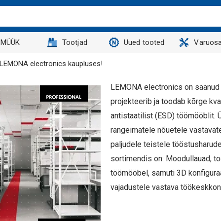
MÜÜK
Tootjad
Uued tooted
Varuosa
 LEMONA electronics kaupluses!
LEMONA electronics on saanud a
projekteerib ja toodab kõrge kva
antistaatilist (ESD) töömööblit
rangeimatele nõuetele vastavat
paljudele teistele tööstusharu
sortimendis on: Moodullauad, to
töömööbel, samuti 3D konfiguraa
vajadustele vastava töökeskkon