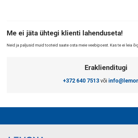
Me ei jäta ühtegi klienti lahenduseta!
Neid ja paljusid muid tooteid saate osta meie veebipoest. Kas te ei leia õi
Eraklienditugi
+372 640 7513
või
info@lemon