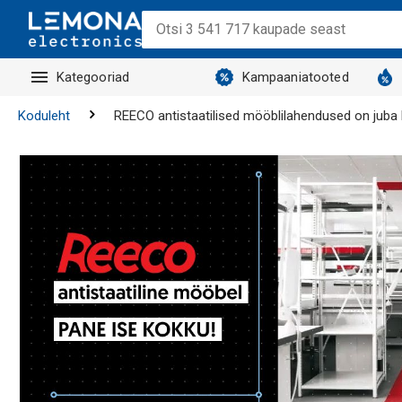
Kategooriad
Kampaaniatooted
Koduleht
REECO antistaatilised mööblilahendused on juba