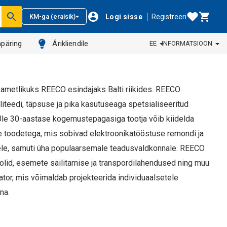
Logi sisse
Registreeri
KM-ga (eraisik)
päring
Ärikliendile
EE
INFORMATSIOON
metlikuks REECO esindajaks Balti riikides. REECO
liteedi, täpsuse ja pika kasutuseaga spetsialiseeritud
. Üle 30-aastase kogemustepagasiga tootja võib kiidelda
e toodetega, mis sobivad elektroonikatööstuse remondi ja
dele, samuti üha populaarsemale teadusvaldkonnale. REECO
olid, esemete säilitamise ja transpordilahendused ning muu
tor, mis võimaldab projekteerida individuaalsetele
na.