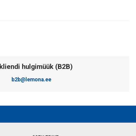
kliendi hulgimüük (B2B)
b2b@lemona.ee