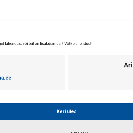
get lahendust või teil on lisaküsimusi? Võtke ühendust!
Äri
a.ee
Keri üles