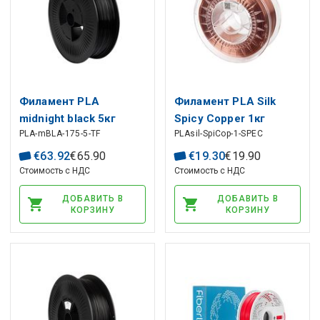
Филамент PLA
Филамент PLA Silk
midnight black 5кг
Spicy Copper 1кг
PLA-mBLA-175-5-TF
PLAsil-SpiCop-1-SPEC
Филамент от Spectrum
Spectrum
€
63
.
92
€
65
.
90
€
19
.
30
€
19
.
90
Стоимость с НДС
Стоимость с НДС
ДОБАВИТЬ В
ДОБАВИТЬ В
КОРЗИНУ
КОРЗИНУ