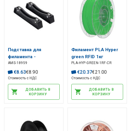
Подставка для
Филамент PLA Hyper
филамента -
green RFID 1кг
AMS-18959
PLA-HYP-GREEN-1RF-CR
двухкомпонентная
CREALITY
€
8
.
63
€
8
.
90
€
20
.
37
€
21
.
00
Стоимость с НДС
Стоимость с НДС
ДОБАВИТЬ В
ДОБАВИТЬ В
КОРЗИНУ
КОРЗИНУ