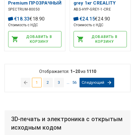
Premium ПРОЗРАЧНЫЙ
grey 1кг CREALITY
SPECTRUM-80050
ABS-HYP-GREY-1-CRE
КРАСНЫЙ 1 кг
SPECTRUM
€
18
.
33
€
18
.
90
€
24
.
15
€
24
.
90
Стоимость с НДС
Стоимость с НДС
ДОБАВИТЬ В
ДОБАВИТЬ В
КОРЗИНУ
КОРЗИНУ
Отображается:
1–20
из
1110
1
2
3
...
56
Следующий
(current)
3D-печать и электроника с открытым
исходным кодом