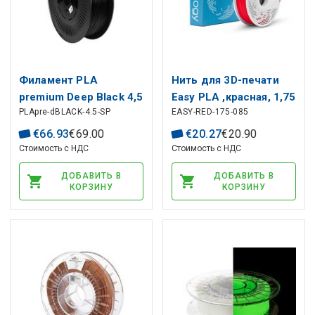
Филамент PLA
Нить для 3D-печати
premium Deep Black 4,5
Easy PLA ,красная, 1,75
PLApre-dBLACK-4.5-SP
EASY-RED-175-085
кг Spectrum
мм 0,85 кг
€
66
.
93
€
69
.
00
€
20
.
27
€
20
.
90
Стоимость с НДС
Стоимость с НДС
ДОБАВИТЬ В
ДОБАВИТЬ В
КОРЗИНУ
КОРЗИНУ