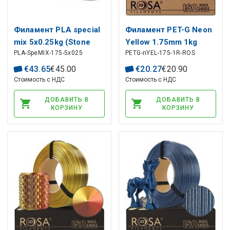
Филамент PLA special
Филамент PET-G Neon
mix 5x0.25kg (Stone
Yellow 1.75mm 1kg
PLA-SpeMIX-175-5x025
PETG-nYEL-175-1R-ROS
Age Light/Dark,
refill Rosa3D
Thermoactive Red, Glow
€
43
.
65
€
45
.
00
€
20
.
27
€
20
.
90
in the Dark Green,
Стоимость с НДС
Стоимость с НДС
WOOD Oak) Spectrum
ДОБАВИТЬ В
ДОБАВИТЬ В
КОРЗИНУ
КОРЗИНУ