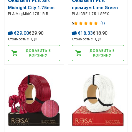
Филамент PLA Silk
Филамент PLA
Midnight City 1.75mm
премиум Lime Green
PLA-MagMidC-175-1R-R
PLA-lGRE-1.75-1-SPEC
1kg refill Rosa3D
1кг Spectrum
5
(1)
€
29
.
00
€
29
.
90
€
18
.
33
€
18
.
90
Стоимость с НДС
Стоимость с НДС
ДОБАВИТЬ В
ДОБАВИТЬ В
КОРЗИНУ
КОРЗИНУ