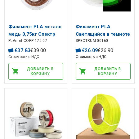
Филамент PLA металл
Филамент PLA
медь 0,75кг Спектр
Светящийся в темноте
PLAmet-COPP-175-07
SPECTRUM-80168
желто-зеленый 0,5 кг
SPECTRUM
€
37
.
83
€
39
.
00
€
26
.
09
€
26
.
90
Стоимость с НДС
Стоимость с НДС
ДОБАВИТЬ В
ДОБАВИТЬ В
КОРЗИНУ
КОРЗИНУ