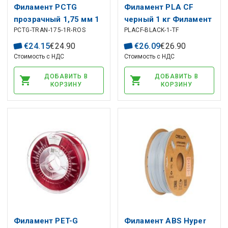
Филамент PCTG
Филамент PLA CF
прозрачный 1,75 мм 1
черный 1 кг Филамент
PCTG-TRAN-175-1R-ROS
PLACF-BLACK-1-TF
кг пополнение Rosa3D
от Spectrum
€
24
.
15
€
24
.
90
€
26
.
09
€
26
.
90
Стоимость с НДС
Стоимость с НДС
ДОБАВИТЬ В
ДОБАВИТЬ В
КОРЗИНУ
КОРЗИНУ
Филамент PET-G
Филамент ABS Hyper