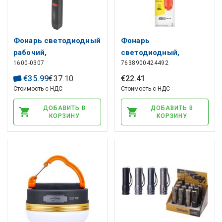
Фонарь светодиодный
Фонарь
рабочий,
светодиодный,
1600-0307
7638900424492
перезаряжаемый,
соответствует: ATEX
micro-USB, 500 лм,
Ex 150Lm 2xD ISHH25
€
35
.
99
€
37
.
10
€
22
.
41
черный/красный,
Energizer
Стоимость с НДС
Стоимость с НДС
ANSMANN
ДОБАВИТЬ В
ДОБАВИТЬ В
КОРЗИНУ
КОРЗИНУ