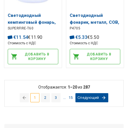
Светодиодный
Светодиодный
кемпинговый фонарь,
фонарик, металл, COB,
SUPERFIRE-T60
P4705
перезаряжаемый USB
3x AAA, 100lm, EMOS
1000mAh, 2.5W, IP44
€
11
.
54
€
11
.
90
€
5
.
33
€
5
.
50
Стоимость с НДС
Стоимость с НДС
ДОБАВИТЬ В
ДОБАВИТЬ В
КОРЗИНУ
КОРЗИНУ
Отображается:
1–20
из
287
1
2
3
...
15
Следующий
(current)