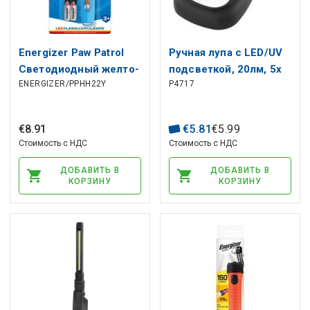
Energizer Paw Patrol
Ручная лупа с LED/UV
Светодиодный желто-
подсветкой, 20лм, 5х
ENERGIZER/PPHH22Y
P4717
голубой фонарик 2xAA
LED + 1х UV, 1внт
15lm
€
8
.
91
€
5
.
81
€
5
.
99
Стоимость с НДС
Стоимость с НДС
ДОБАВИТЬ В
ДОБАВИТЬ В
КОРЗИНУ
КОРЗИНУ