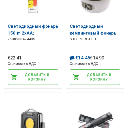
Светодиодный фонарь
Светодиодный
150lm 2xAA;
кемпинговый фонарь
7638900424485
SUPERFIRE-LT01
Соответствует: ATEX
со светодиодной
Ex ISHH21 ENERGIZER
гирляндой,
перезаряжаемый USB-
€
22
.
41
€
14
.
45
€
14
.
90
C, 1800mAh, 50-250lm
Стоимость с НДС
Стоимость с НДС
ДОБАВИТЬ В
ДОБАВИТЬ В
КОРЗИНУ
КОРЗИНУ