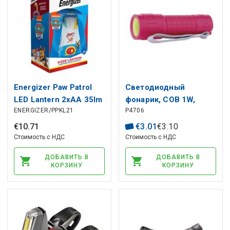
Energizer Paw Patrol
Светодиодный
LED Lantern 2xAA 35lm
фонарик, COB 1W,
ENERGIZER/PPKL21
P4706
100lm, 3xAAA
€
10
.
71
€
3
.
01
€
3
.
10
Стоимость с НДС
Стоимость с НДС
ДОБАВИТЬ В
ДОБАВИТЬ В
КОРЗИНУ
КОРЗИНУ