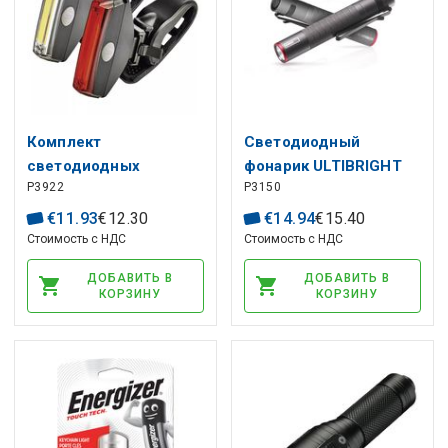
Комплект
Светодиодный
светодиодных
фонарик ULTIBRIGHT
P3922
P3150
фонарей для
50 100lm 1×AAA, EMOS
велосипеда
€
11
.
93
€
12
.
30
€
14
.
94
€
15
.
40
*передний и задний),
Стоимость с НДС
Стоимость с НДС
22lm, CR2032, EMOS
ДОБАВИТЬ В
ДОБАВИТЬ В
КОРЗИНУ
КОРЗИНУ