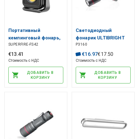
Портативный
Светодиодный
кемпинговый фонарь,
фонарик ULTIBRIGHT
SUPERFIRE-FS42
P3160
перезаряжаемый USB-
60 170lm 1×AA, EMOS
C, 500 лм, CCT 2700K
€
13
.
41
€
16
.
97
€
17
.
50
7000K
Стоимость с НДС
Стоимость с НДС
ДОБАВИТЬ В
ДОБАВИТЬ В
КОРЗИНУ
КОРЗИНУ