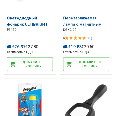
Светодиодный
Перезаряжаемая
фонарик ULTIBRIGHT
лампа с магнитным
P3170
DGXC-02
70 340lm 3×AAA, EMOS
плавным
регулированием
5
(1)
яркости 5W 1800mAh
€
26
.
97
€
27
.
80
€
19
.
88
€
20
.
50
≥100lm
Стоимость с НДС
Стоимость с НДС
ДОБАВИТЬ В
ДОБАВИТЬ В
КОРЗИНУ
КОРЗИНУ