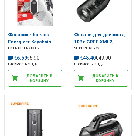
Фонарик - брелок
Фонарь для дайвинга,
Energizer Keychain
10Вт CREE XML2,
ENERGIZER/TKC2
SUPERFIRE-D3
Light Touch Tech
770лм, IPX8 с
2xCR2032
аккумулятором 18650
€
6
.
69
€
6
.
90
€
48
.
40
€
49
.
90
и зарядным
Стоимость с НДС
Стоимость с НДС
устройством
ДОБАВИТЬ В
ДОБАВИТЬ В
КОРЗИНУ
КОРЗИНУ