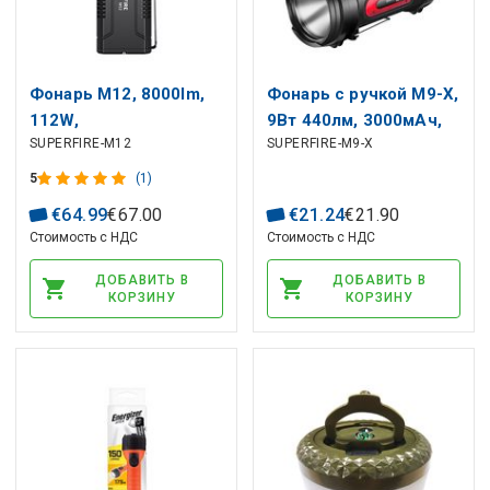
Фонарь M12, 8000lm,
Фонарь с ручкой M9-X,
112W,
9Вт 440лм, 3000мАч,
SUPERFIRE-M12
SUPERFIRE-M9-X
перезаряжаемый USB
до 390м
C, 4x 18650 8000mAh,
5
(1)
IP44
€
64
.
99
€
67
.
00
€
21
.
24
€
21
.
90
Стоимость с НДС
Стоимость с НДС
ДОБАВИТЬ В
ДОБАВИТЬ В
КОРЗИНУ
КОРЗИНУ