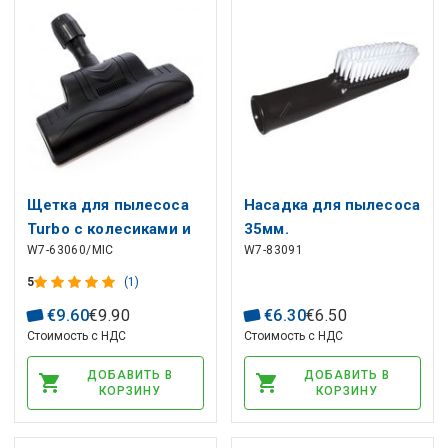
Щетка для пылесоса
Насадка для пылесоса
Turbo с колесиками и
35мм.
W7-63060/MIC
W7-83091
средством для чистки
ковров Ø30-35 мм
5
(1)
€
9
.
60
€
9
.
90
€
6
.
30
€
6
.
50
Стоимость с НДС
Стоимость с НДС
ДОБАВИТЬ В
ДОБАВИТЬ В
КОРЗИНУ
КОРЗИНУ