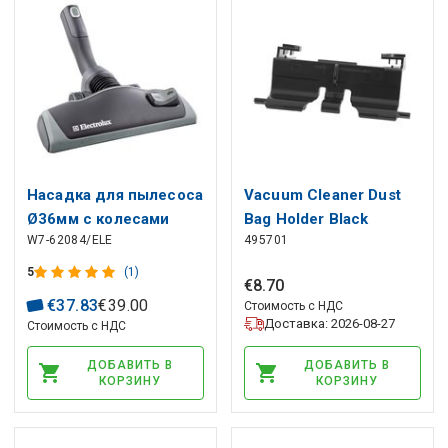
Насадка для пылесоса
Vacuum Cleaner Dust
Ø36мм с колесами
Bag Holder Black
W7-62084/ELE
495701
ZE064, 2198578011
для пылесоса AEG,
5
(1)
€
8
.
70
ELECTROLUX
€
37
.
83
€
39
.
00
Стоимость с НДС
Доставка: 2026-08-27
Стоимость с НДС
ДОБАВИТЬ В
ДОБАВИТЬ В
КОРЗИНУ
КОРЗИНУ