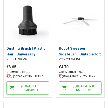
Dusting Brush | Plastic
Robot Sweeper
Hair | Universally
Sidebrush | Suitable for:
VCBR113DB32
VCBR210NED4
applicable | 32 mm
VCRO210BK | White
€
3
.
65
€
4
.
70
Стоимость с НДС
Стоимость с НДС
Доставка: 2026-08-27
Доставка: 2026-08-27
ДОБАВИТЬ В
ДОБАВИТЬ В
КОРЗИНУ
КОРЗИНУ