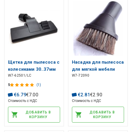
Щетка для пылесоса с
Насадка для пылесоса
колесиками 30..37мм
для мягкой мебели
W7-62501/LC
W7-72090
Ø35 мм
5
(1)
€
6
.
79
€
7
.
00
€
2
.
81
€
2
.
90
Стоимость с НДС
Стоимость с НДС
ДОБАВИТЬ В
ДОБАВИТЬ В
КОРЗИНУ
КОРЗИНУ