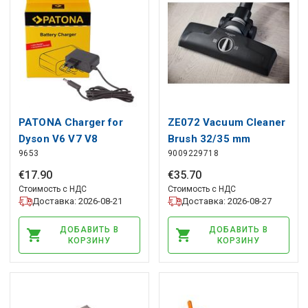
PATONA Charger for
ZE072 Vacuum Cleaner
Dyson V6 V7 V8
Brush 32/35 mm
9653
9009229718
Absolute DC58 DC59
Anthracite
DC60 DC61 DC62 DC72,
€
17
.
90
€
35
.
70
PATONA
Стоимость с НДС
Стоимость с НДС
Доставка: 2026-08-21
Доставка: 2026-08-27
ДОБАВИТЬ В
ДОБАВИТЬ В
КОРЗИНУ
КОРЗИНУ