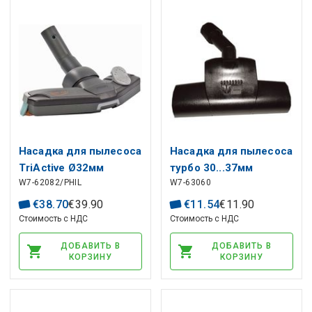
Насадка для пылесоса
Насадка для пылесоса
TriActive Ø32мм
турбо 30...37мм
W7-62082/PHIL
W7-63060
432200422712,
432200422715 PHILIPS
€
38
.
70
€
39
.
90
€
11
.
54
€
11
.
90
Стоимость с НДС
Стоимость с НДС
ДОБАВИТЬ В
ДОБАВИТЬ В
КОРЗИНУ
КОРЗИНУ