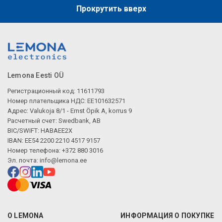
Прокрутить вверх
Lemona Eesti OÜ
Регистрационный код: 11611793
Номер плательщика НДС: EE101632571
Адрес: Valukoja 8/1 - Ernst Öpik A, korrus 9
Расчетный счет: Swedbank, AB
BIC/SWIFT: HABAEE2X
IBAN: EE54 2200 2210 4517 9157
Номер телефона: +372 880 3016
Эл. почта:
info@lemona.ee
О LEMONA
ИНФОРМАЦИЯ О ПОКУПКЕ