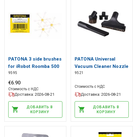
PATONA 3 side brushes
PATONA Universal
for iRobot Roomba 500
Vacuum Cleaner Nozzle
9595
9521
600 700 800 900 series,
32mm for AEG Philips
PATONA
Dirt Devil, PATONA
€
6
.
90
Стоимость с НДС
Стоимость с НДС
Доставка: 2026-08-21
Доставка: 2026-08-21
ДОБАВИТЬ В
ДОБАВИТЬ В
КОРЗИНУ
КОРЗИНУ