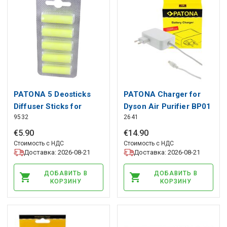
PATONA 5 Deosticks
PATONA Charger for
Diffuser Sticks for
Dyson Air Purifier BP01
9532
2641
vacuum cleaner yellow
DP04 TP05 TP06
lemon, PATONA
96915512, PATONA
€
5
.
90
€
14
.
90
Стоимость с НДС
Стоимость с НДС
Доставка: 2026-08-21
Доставка: 2026-08-21
ДОБАВИТЬ В
ДОБАВИТЬ В
КОРЗИНУ
КОРЗИНУ