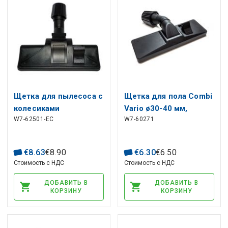
Щетка для пылесоса с
Щетка для пола Combi
колесиками
Vario ø30-40 мм,
W7-62501-EC
W7-60271
универсальная 30-
черная
37мм
€
8
.
63
€
8
.
90
€
6
.
30
€
6
.
50
Стоимость с НДС
Стоимость с НДС
ДОБАВИТЬ В
ДОБАВИТЬ В
КОРЗИНУ
КОРЗИНУ