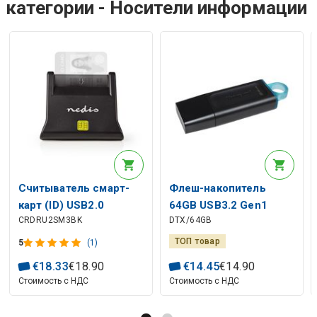
категории - Носители информации
Считыватель смарт-
Флеш-накопитель
карт (ID) USB2.0
64GB USB3.2 Gen1
CRDRU2SM3BK
DTX/64GB
(подходит для
DataTraveler Exodia
электронной подписи)
ТОП товар
5
(1)
€
18
.
33
€
18
.
90
€
14
.
45
€
14
.
90
Стоимость с НДС
Стоимость с НДС