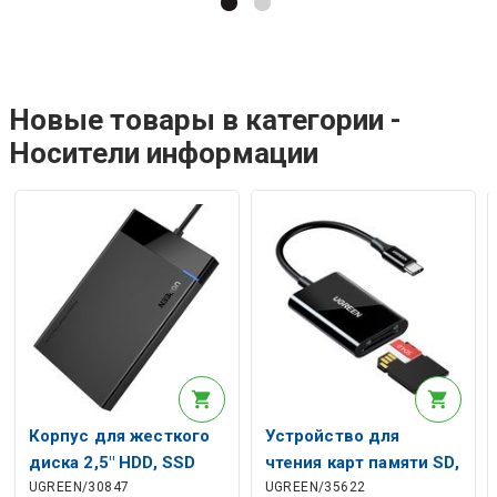
Hовые товары в категории -
Носители информации
Корпус для жесткого
Устройство для
диска 2,5" HDD, SSD
чтения карт памяти SD,
UGREEN/30847
UGREEN/35622
SATA 3.0 5Gbps с
microSD USB-C 3.1,