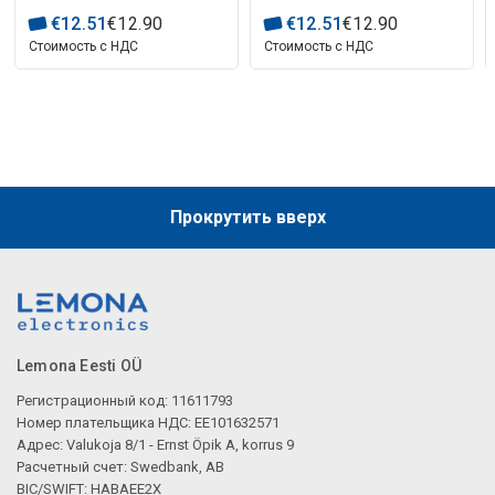
кабелем USB-A 0,5 м,
черный
€
12
.
51
€
12
.
90
€
12
.
51
€
12
.
90
черный
Стоимость с НДС
Стоимость с НДС
Прокрутить вверх
Lemona Eesti OÜ
Регистрационный код: 11611793
Номер плательщика НДС: EE101632571
Адрес: Valukoja 8/1 - Ernst Öpik A, korrus 9
Расчетный счет: Swedbank, AB
BIC/SWIFT: HABAEE2X