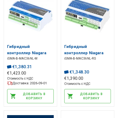
Гибридный
Гибридный
контроллер Niagara
контроллер Niagara
iSMA-B-MAC36NL-M
iSMA-B-MAC36NL-RS
iSMA-B-MAC36NL,
iSMA-B-MAC36NL,
16UI, 4DI, 8DO, 8AO,
16UI, 4DI, 8DO, 8AO,
€
1
,
380
.
31
1xRS485, 1xM-bus,
2xRS485, 2xETH,
€
1
,
348
.
30
€
1
,
423
.
00
2xETH, 2xUSB, 1xHDMI,
2xUSB, 1xHDMI, 1x SD
€
1
,
390
.
00
Стоимость с НДС
Доставка: 2026-09-01
Стоимость с НДС
1xSD слот
слот
ДОБАВИТЬ В
ДОБАВИТЬ В
КОРЗИНУ
КОРЗИНУ