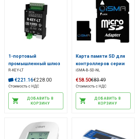
1-портовый
Карта памяти SD для
промышленный шлюз
контроллеров серии
R-KEY-LT
iSMA-B-SD-NL
ModBUS RTU/ASCII
iSMA-B-MAC36NL
€
221
.
16
€
228
.
00
€
58
.
50
€
83
.
49
Стоимость с НДС
Стоимость с НДС
ДОБАВИТЬ В
ДОБАВИТЬ В
КОРЗИНУ
КОРЗИНУ