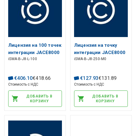
Лицензия на 100 точек
Лицензия на точку
интеграции JACE8000
интеграции JACE8000
iSMA-B-J8-L-100
iSMA-B-J8-250-M0
при покупке вместе с
10K при покупке
контроллером
вместе с
контроллером
€
406
.
10
€
418
.
66
€
127
.
93
€
131
.
89
Стоимость с НДС
Стоимость с НДС
ДОБАВИТЬ В
ДОБАВИТЬ В
КОРЗИНУ
КОРЗИНУ