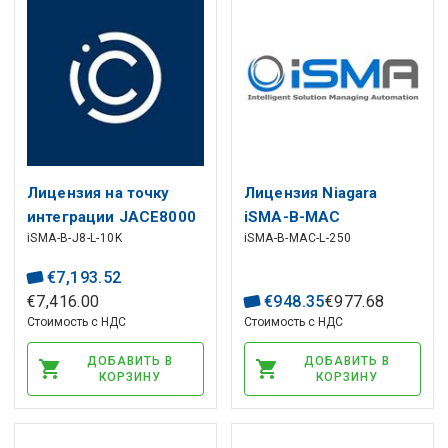
Лицензия на точку
Лицензия Niagara
интеграции JACE8000
iSMA-B-MAC
iSMA-B-J8-L-10K
iSMA-B-MAC-L-250
5K при покупке вместе
valdikliams, iki 250
с контроллером
Niagara integracinių
€
7
,
193
.
52
taškų
€
7
,
416
.
00
€
948
.
35
€
977
.
68
Стоимость с НДС
Стоимость с НДС
ДОБАВИТЬ В
ДОБАВИТЬ В
КОРЗИНУ
КОРЗИНУ