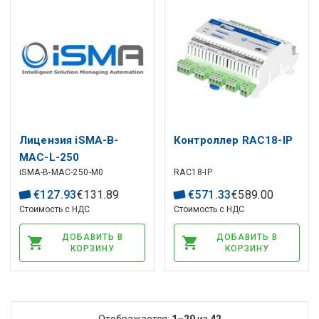
Лицензия iSMA-B-
Контроллер RAC18-IP
MAC-L-250
iSMA-B-MAC-250-M0
RAC18-IP
Техническая
поддержка 18
€
127
.
93
€
131
.
89
€
571
.
33
€
589
.
00
месяцев
Стоимость с НДС
Стоимость с НДС
ДОБАВИТЬ В
ДОБАВИТЬ В
КОРЗИНУ
КОРЗИНУ
Отображается:
1–20
из
42