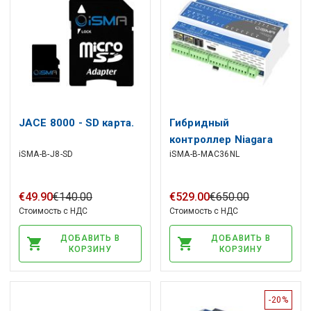
JACE 8000 - SD карта.
Гибридный
контроллер Niagara
iSMA-B-J8-SD
iSMA-B-MAC36NL
iSMA-B-MAC36NL,
16UI, 4DI, 8DO, 8AO,
1xRS485, 2xETH,
€
49
.
90
€
140
.
00
€
529
.
00
€
650
.
00
2xUSB, 1xHDMI, 1xSD
Стоимость с НДС
Стоимость с НДС
слот
ДОБАВИТЬ В
ДОБАВИТЬ В
КОРЗИНУ
КОРЗИНУ
-20%