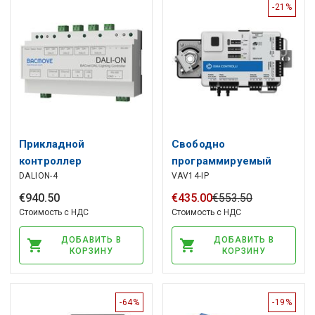
-21%
Прикладной
Свободно
контроллер
программируемый
DALION-4
VAV14-IP
освещения DALI, шлюз
VAV-контроллер,
BACnet/IP, 4 канала
BACnet, Modbus,
€
940
.
50
€
435
.
00
€
553
.
50
DALI, Bacmove
1xRS485, 2xETH,
Стоимость с НДС
Стоимость с НДС
1xUSB, 4xUI, 2xDI,
ДОБАВИТЬ В
ДОБАВИТЬ В
4xTO, 3xAO, 24 В
КОРЗИНУ
КОРЗИНУ
AC/DC, ISMA
CONTROLI
-64%
-19%