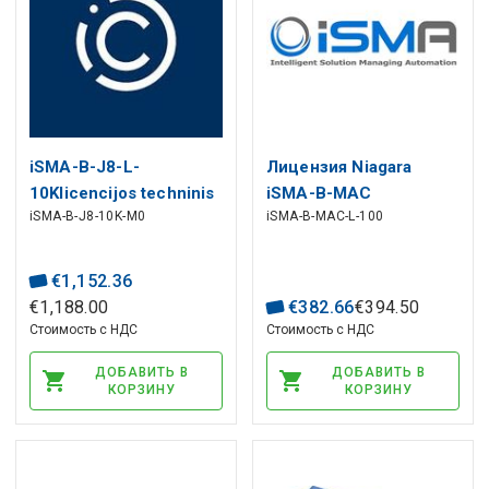
iSMA-B-J8-L-
Лицензия Niagara
10Klicencijos techninis
iSMA-B-MAC
iSMA-B-J8-10K-M0
iSMA-B-MAC-L-100
palaikymas 18 mėnesių
valdikliams, iki 100
Niagara integracinių
taškų
€
1
,
152
.
36
€
1
,
188
.
00
€
382
.
66
€
394
.
50
Стоимость с НДС
Стоимость с НДС
ДОБАВИТЬ В
ДОБАВИТЬ В
КОРЗИНУ
КОРЗИНУ