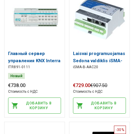
Главный сервер
Laisvai programuojamas
управления KNX Interra
Sedona valdiklis iSMA-
ITR891-0111
iSMA-B-AAC20
iS12, REG, серый
B-AAC20, 8UI, 4DI, 4DO,
4/6 AO,
Новый
1x1wire,1xRS485,
€
738
.
00
€
729
.
00
€
907
.
50
1xUSB, 2x IP be ekrano
Стоимость с НДС
Стоимость с НДС
ДОБАВИТЬ В
ДОБАВИТЬ В
КОРЗИНУ
КОРЗИНУ
-30%