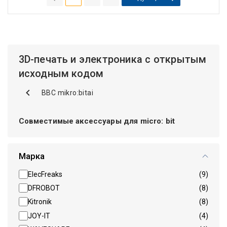
(current)
3D-печать и электроника с открытым
исходным кодом
BBC mikro:bitai
Совместимые аксессуары для micro: bit
Марка
ElecFreaks
(9)
DFROBOT
(8)
Kitronik
(8)
JOY-IT
(4)