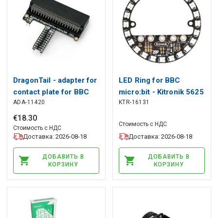
DragonTail - adapter for
LED Ring for BBC
contact plate for BBC
micro:bit - Kitronik 5625
ADA-11420
KTR-16131
micro:bit - Adafruit
3695
€
18
.
30
Стоимость с НДС
Стоимость с НДС
Доставка: 2026-08-18
Доставка: 2026-08-18
ДОБАВИТЬ В
ДОБАВИТЬ В
КОРЗИНУ
КОРЗИНУ