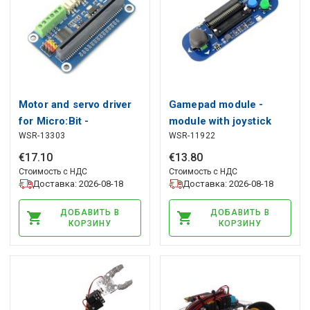
Motor and servo driver
Gamepad module -
for Micro:Bit -
module with joystick
WSR-13303
WSR-11922
Waveshare 15220
and buttons for BBC
micro: bit - Waveshare
€
17
.
10
€
13
.
80
14593
Стоимость с НДС
Стоимость с НДС
Доставка: 2026-08-18
Доставка: 2026-08-18
ДОБАВИТЬ В
ДОБАВИТЬ В
КОРЗИНУ
КОРЗИНУ