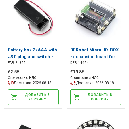
Battery box 2xAAA with
DFRobot Micro: IO-BOX
JST plug and switch -
- expansion board for
FAR-21355
DFR-14424
for BBC micro:bit
BBC micro:bit
€
2
.
55
€
19
.
85
Стоимость с НДС
Стоимость с НДС
Доставка: 2026-08-18
Доставка: 2026-08-18
ДОБАВИТЬ В
ДОБАВИТЬ В
КОРЗИНУ
КОРЗИНУ