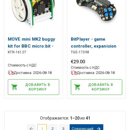
MOVE mini MK2 buggy
BitPlayer - game
kit for BBC micro:bit -
controller, expanision
KTR-16127
TGE-17398
Kitronik 5652
for BBC micro:bit
€
29
.
00
Стоимость с НДС
Стоимость с НДС
Доставка: 2026-08-18
Доставка: 2026-08-18
ДОБАВИТЬ В
ДОБАВИТЬ В
КОРЗИНУ
КОРЗИНУ
Отображается:
1–20
из
41
1
2
3
Следующий