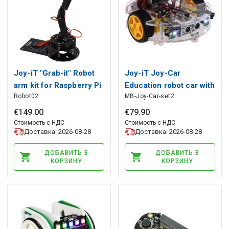
Joy-iT "Grab-it" Robot
Joy-iT Joy-Car
arm kit for Raspberry Pi
Education robot car with
Robot02
MB-Joy-Car-set2
and Arduino
BBC micro:bit V2
€
149
.
00
€
79
.
90
Стоимость с НДС
Стоимость с НДС
Доставка: 2026-08-28
Доставка: 2026-08-28
ДОБАВИТЬ В
ДОБАВИТЬ В
КОРЗИНУ
КОРЗИНУ