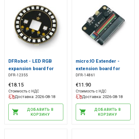
DFRobot - LED RGB
micro:IO Extender -
expansion board for
extension board for
DFR-12355
DFR-14861
BBC micro:bit
BBC micro:bit - DFRobot
MBT0008
€
18
.
15
€
11
.
90
Стоимость с НДС
Стоимость с НДС
Доставка: 2026-08-18
Доставка: 2026-08-18
ДОБАВИТЬ В
ДОБАВИТЬ В
КОРЗИНУ
КОРЗИНУ