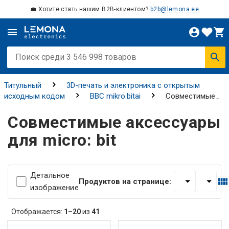
💼 Хотите стать нашим B2B-клиентом?
b2b@lemona.ee
Титульный
3D-печать и электроника с открытым
исходным кодом
BBC mikro:bitai
Совместимые
аксессуары для micro: bit
Совместимые аксессуары
для micro: bit
Детальное
Продуктов на странице:
изображение
Отображается:
1–20
из
41