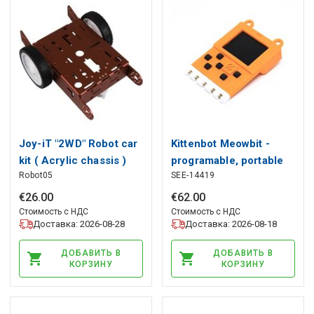
Joy-iT "2WD" Robot car
Kittenbot Meowbit -
kit ( Acrylic chassis )
programable, portable
Robot05
SEE-14419
game console
€
26
.
00
€
62
.
00
Стоимость с НДС
Стоимость с НДС
Доставка: 2026-08-28
Доставка: 2026-08-18
ДОБАВИТЬ В
ДОБАВИТЬ В
КОРЗИНУ
КОРЗИНУ