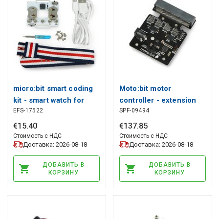
micro:bit smart coding
Moto:bit motor
kit - smart watch for
controller - extension
EFS-17522
SPF-09494
micro:bit - ElecFreaks
for BBC micro:bit -
EF08206
Qwiic - SparkFun DEV-
€
15
.
40
€
137
.
85
15713
Стоимость с НДС
Стоимость с НДС
Доставка: 2026-08-18
Доставка: 2026-08-18
ДОБАВИТЬ В
ДОБАВИТЬ В
КОРЗИНУ
КОРЗИНУ