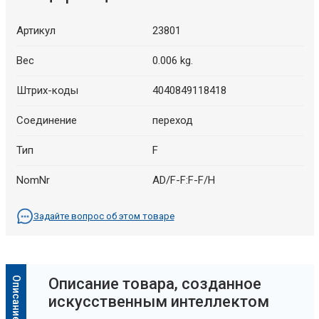
Артикул
23801
Вес
0.006 kg.
Штрих-коды
4040849118418
Cоединение
переход
Тип
F
NomNr
AD/F-F:F-F/H
Задайте вопрос об этом товаре
Oписание товара, созданное
искусственным интеллектом