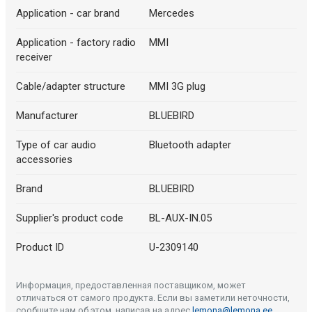
Application - car brand
Mercedes
Application - factory radio
MMI
receiver
Cable/adapter structure
MMI 3G plug
Manufacturer
BLUEBIRD
Type of car audio
Bluetooth adapter
accessories
Brand
BLUEBIRD
Supplier's product code
BL-AUX-IN.05
Product ID
U-2309140
Информация, предоставленная поставщиком, может
отличаться от самого продукта. Если вы заметили неточности,
сообщите нам об этом, написав на адрес
lemona@lemona.ee
.