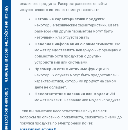
реального продукта. Распространенные ошибки
Описание искусственного интеллекта
искусственного интеллекта могут включать:
Неточные характеристики продукта
:
некоторые технические характеристики, цвета,
размеры или другие параметры могут быть
неточными или отсутствовать.
Неверная информация о совместимости
: ИИ
может предоставлять неверную информацию о
совместимости продуктов с другими
устройствами или системами.
Чрезмерно оптимистичные функции
: в
некоторых случаях могут быть предоставлены
характеристики, которыми продукт на самом
деле не обладает.
О
п
и
с
а
н
и
е
и
с
к
у
с
с
т
в
е
н
н
о
г
о
и
н
т
е
л
л
е
к
т
а
Несоответствие названия или модели
: ИИ
может исказить название или модель продукта.
Если вы заметили несоответствие или у вас есть
вопросы по описанию, пожалуйста, свяжитесь с нами до
покупки продукта по электронной почте:
aprasymai@lemona.lt