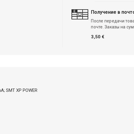
Получение в почт
После передачи тов
почте. Заказы на су
3,50 €
00mA; SMT XP POWER