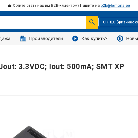
💼 Хотите стать нашим B2B-клиентом? Пишите на
b2b@lemona.ee
С НДС (физическ
дажа
Производители
Как купить?
Новы
Uout: 3.3VDC; Iout: 500mA; SMT XP