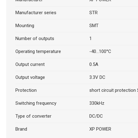
Manufacturer series
STR
Mounting
SMT
Number of outputs
1
Operating temperature
-40...100°C
Output current
0.5A
Output voltage
3.3V DC
Protection
short circuit protection
Switching frequency
330kHz
Type of converter
DC/DC
Brand
XP POWER