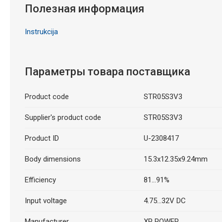
Полезная информация
Instrukcija
Параметры товара поставщика
Product code
STR05S3V3
Supplier's product code
STR05S3V3
Product ID
U-2308417
Body dimensions
15.3x12.35x9.24mm
Efficiency
81...91%
Input voltage
4.75...32V DC
Manufacturer
XP POWER