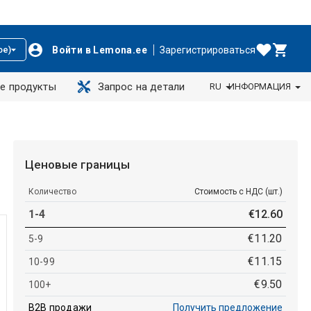
Войти в Lemona.ee
Зарегистрироваться
ое)
е продукты
Запрос на детали
RU
ИНФОРМАЦИЯ
Ценовые границы
Количество
Стоимость с НДС (шт.)
1-4
€
12
.
60
€
11
.
20
5-9
€
11
.
15
10-99
€
9
.
50
100+
B2B продажи
Получить предложение