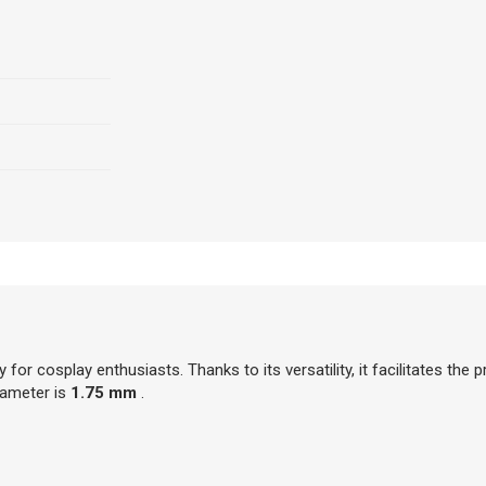
y for cosplay enthusiasts. Thanks to its versatility, it facilitates th
iameter is
1.75 mm
.