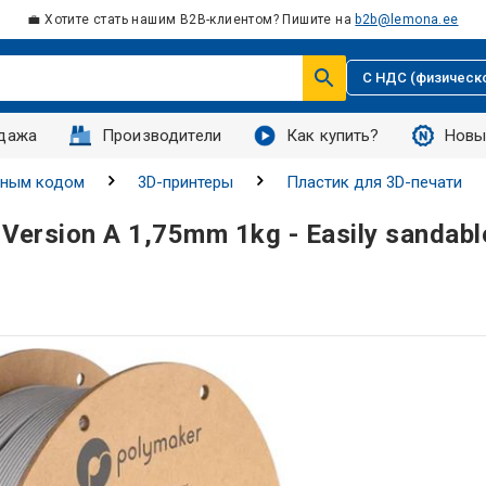
💼 Хотите стать нашим B2B-клиентом? Пишите на
b2b@lemona.ee
С НДС (физическ
дажа
Производители
Как купить?
Новы
дным кодом
3D-принтеры
Пластик для 3D-печати
Version A 1,75mm 1kg - Easily sandabl