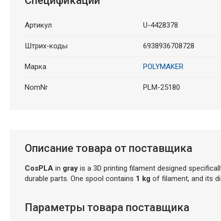
Спецификации
Артикул
U-4428378
Штрих-коды
6938936708728
Марка
POLYMAKER
NomNr
PLM-25180
Описание товара от поставщика
CosPLA
in
gray
is a 3D printing filament designed specificall
durable parts.
One spool contains
1
kg
of filament, and its d
Параметры товара поставщика