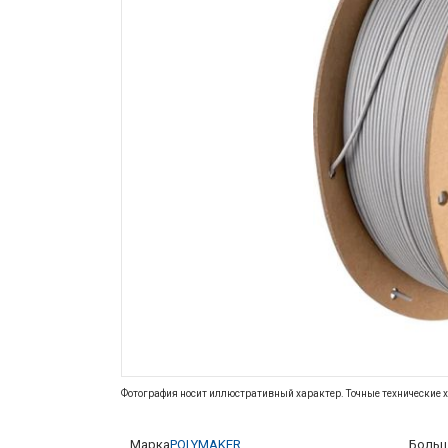
Фотография носит иллюстративный характер. Точные технические х
Марка
POLYMAKER
Больш