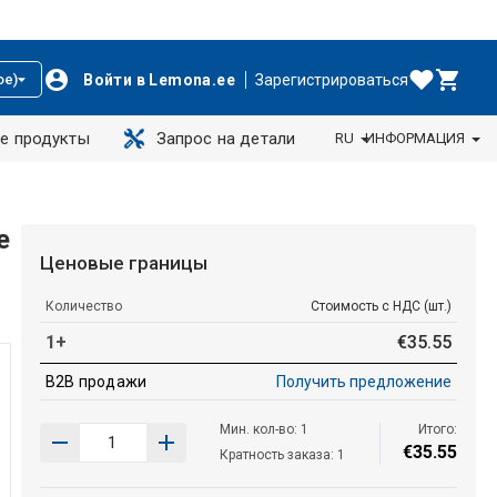
Войти в Lemona.ee
Зарегистрироваться
ое)
е продукты
Запрос на детали
RU
ИНФОРМАЦИЯ
e
Ценовые границы
Количество
Стоимость с НДС (шт.)
1+
€
35
.
55
B2B продажи
Получить предложение
Мин. кол-во: 1
Итого:
€
35
.
55
Кратность заказа: 1