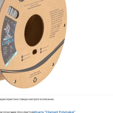
арактеристики товара смотрите в описании.
е похожих продуктов
Ищите "Filament Polymaker"