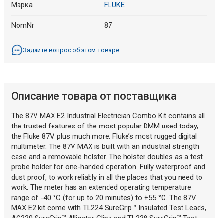
Марка
FLUKE
NomNr
87
Задайте вопрос об этом товаре
Описание товара от поставщика
The 87V MAX E2 Industrial Electrician Combo Kit contains all
the trusted features of the most popular DMM used today,
the Fluke 87V, plus much more. Fluke’s most rugged digital
multimeter. The 87V MAX is built with an industrial strength
case and a removable holster. The holster doubles as a test
probe holder for one-handed operation. Fully waterproof and
dust proof, to work reliably in all the places that you need to
work. The meter has an extended operating temperature
range of -40 °C (for up to 20 minutes) to +55 °C. The 87V
MAX E2 kit come with TL224 SureGrip™ Insulated Test Leads,
AC220 SureGrip™ Alligator Clips and TL238 SureGrip™ Test