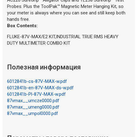
Probes. Plus the ToolPak™ Magnetic Meter Hanging Kit, so
your meter is always where you can see and still keep both
hands free.
Box Contents:
FLUKE-87V-MAX/E2 KIT,INDUSTRIAL TRUE RMS HEAVY
DUTY MULTIMETER COMBO KIT
Полезная информация
6012841b-cs-87V-MAX-w.pdf
6012841b-en-87V-MAX-ds-w.pdf
6012841b-Pl-87V-MAX-w.pdf
87vmax__umcze0000.pdf
87vmax__umeng0000.pdf
87vmax__umpol0000.pdf