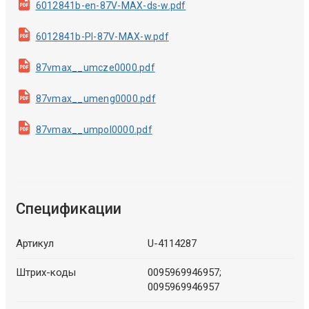
6012841b-en-87V-MAX-ds-w.pdf
6012841b-Pl-87V-MAX-w.pdf
87vmax__umcze0000.pdf
87vmax__umeng0000.pdf
87vmax__umpol0000.pdf
Спецификации
Артикул
U-4114287
Штрих-коды
0095969946957;
0095969946957