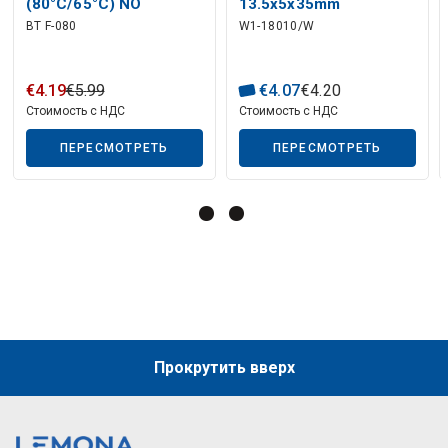
Описание искусственного интеллекта
(80°C/65°C) NO
13.5x5x35mm
BT F-080
W1-18010/W
481236248004
WHIRLPOOL
€
4
.
19
€
5
.
99
€
4
.
07
€
4
.
20
Стоимость с НДС
Стоимость с НДС
ПЕРЕСМОТРЕТЬ
ПЕРЕСМОТРЕТЬ
Описание искусственного интеллекта
Прокрутить вверх