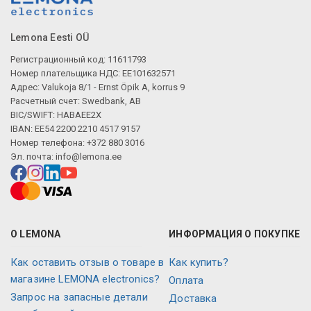
Описание искусственного интеллекта
Lemona Eesti OÜ
Регистрационный код: 11611793
Номер плательщика НДС: EE101632571
Адрес: Valukoja 8/1 - Ernst Öpik A, korrus 9
Расчетный счет: Swedbank, AB
BIC/SWIFT: HABAEE2X
IBAN: EE54 2200 2210 4517 9157
Номер телефона: +372 880 3016
Эл. почта:
info@lemona.ee
О LEMONA
ИНФОРМАЦИЯ О ПОКУПКЕ
Как оставить отзыв о товаре в
Как купить?
магазине LEMONA electronics?
Оплата
Запрос на запасные детали
Доставка