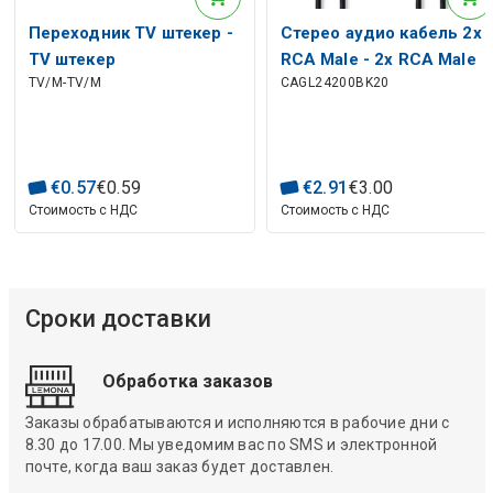
Переходник ТV штекер -
Стерео аудио кабель 2x
TV штекер
RCA Male - 2x RCA Male
TV/M-TV/M
CAGL24200BK20
2.0 м черный
€
0
.
57
€
0
.
59
€
2
.
91
€
3
.
00
Стоимость с НДС
Стоимость с НДС
Сроки доставки
Обработка заказов
Заказы обрабатываются и исполняются в рабочие дни с
8.30 до 17.00. Мы уведомим вас по SMS и электронной
почте, когда ваш заказ будет доставлен.