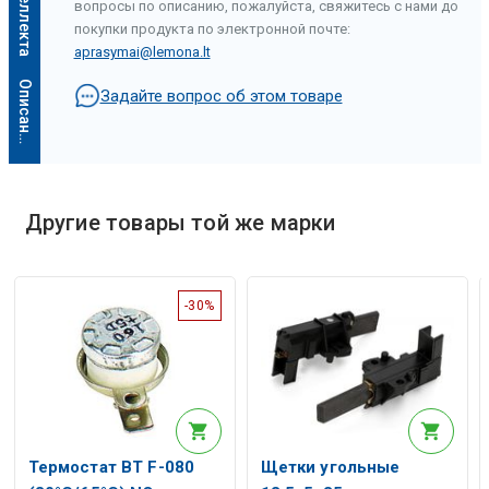
вопросы по описанию, пожалуйста, свяжитесь с нами до
покупки продукта по электронной почте:
aprasymai@lemona.lt
О
п
и
с
а
н
и
е
и
с
к
у
с
с
т
в
е
н
н
о
г
о
и
н
т
е
л
л
е
к
т
а
Задайте вопрос об этом товаре
Другие товары той же марки
-30%
Термостат BT F-080
Щетки угольные