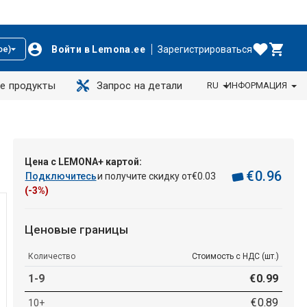
Войти в Lemona.ee
Зарегистрироваться
ое)
е продукты
Запрос на детали
RU
ИНФОРМАЦИЯ
Цена с LEMONA+ картой:
€
0
.
96
Подключитесь
и получите скидку от
€
0
.
03
(-3%)
Ценовые границы
Количество
Стоимость с НДС (шт.)
1-9
€
0
.
99
€
0
.
89
10+