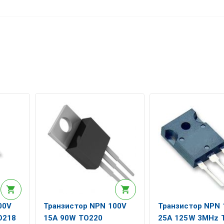
00V
Транзистор NPN 100V
Транзистор NPN 
O218
15A 90W TO220
25A 125W 3MHz 