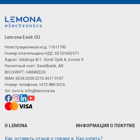
Lemona Eesti OÜ
Регистрационный код: 11611793
Номер плательщика НДС: EE101632571
Адрес: Valukoja 8/1 - Ernst Öpik A, korrus 9
Расчетный счет: Swedbank, AB
BIC/SWIFT: HABAEE2X
IBAN: EE54 2200 2210 4517 9157
Номер телефона: +372 880 3016
Эл. почта:
info@lemona.ee
О LEMONA
ИНФОРМАЦИЯ О ПОКУПКЕ
Как оставить отзыв о товаре в
Как купить?