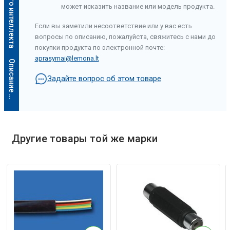
может исказить название или модель продукта.
Если вы заметили несоответствие или у вас есть
вопросы по описанию, пожалуйста, свяжитесь с нами до
покупки продукта по электронной почте:
aprasymai@lemona.lt
О
п
и
с
а
н
и
е
и
с
к
у
с
с
т
в
е
н
н
о
г
о
и
н
т
е
л
л
е
к
т
а
Задайте вопрос об этом товаре
Другие товары той же марки