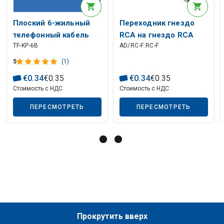
Описание искусственного интеллекта
Плоский 6-жильный
Переходник гнездо
телефонный кабель
RCA на гнездо RCA
TF-KP-6B
AD/RC-F:RC-F
черный
5
(1)
€
0
.
34
€
0
.
35
€
0
.
34
€
0
.
35
Стоимость с НДС
Стоимость с НДС
ПЕРЕСМОТРЕТЬ
ПЕРЕСМОТРЕТЬ
Описание искусственного интеллекта
Прокрутить вверх