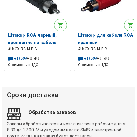
Штекер RCA черный,
Штекер для кабеля RCA
крепление на кабель
красный
AU/CX-RC-M-P-B
AU/CX-RC-M-P-R
€
0
.
39
€
0
.
40
€
0
.
39
€
0
.
40
Стоимость с НДС
Стоимость с НДС
Сроки доставки
Обработка заказов
Заказы обрабатываются и исполняются в рабочие дни с
8.30 до 17.00. Мы уведомим вас по SMS и электронной
почте, когда ваш заказ будет доставлен.