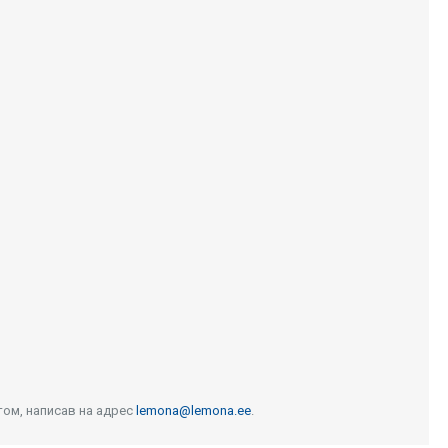
том, написав на адрес
lemona@lemona.ee
.