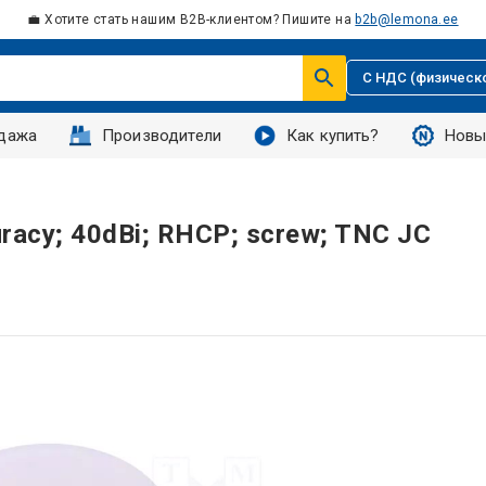
💼 Хотите стать нашим B2B-клиентом? Пишите на
b2b@lemona.ee
С НДС (физическ
дажа
Производители
Как купить?
Новы
uracy; 40dBi; RHCP; screw; TNC JC