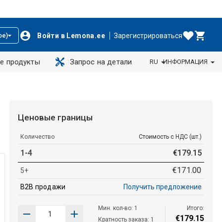
Войти в Lemona.ee
Зарегистрироваться
ое)
е продукты
Запрос на детали
RU
ИНФОРМАЦИЯ
Ценовые границы
Количество
Стоимость с НДС (шт.)
1-4
€
179
.
15
€
171
.
00
5+
B2B продажи
Получить предложение
Мин. кол-во: 1
Итого:
€
179
.
15
Кратность заказа: 1