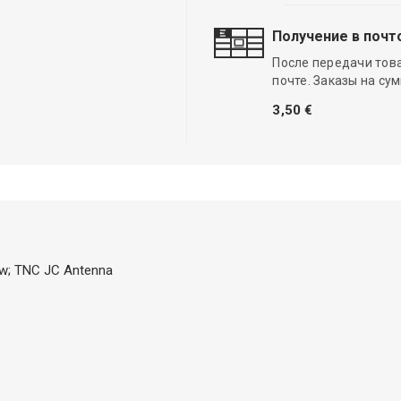
Получение в почт
После передачи тов
почте. Заказы на су
3,50 €
ew; TNC JC Antenna