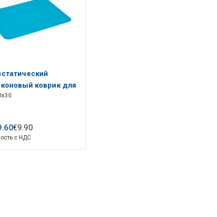
истатический
коновый коврик для
0x30
и
9
.
60
€
9
.
90
ость с НДС