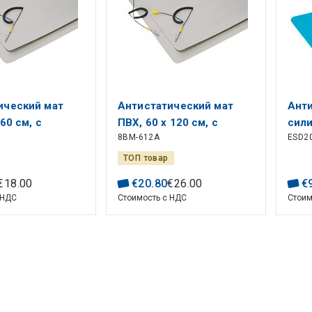
ический мат
Антистатический мат
Ант
60 см, с
ПВХ, 60 x 120 см, с
сили
8BM-612A
ESD2
ющим проводом
заземляющим проводом
пайк
ТОП товар
€
18
.
00
€
20
.
80
€
26
.
00
€
 НДС
Стоимость с НДС
Стоим