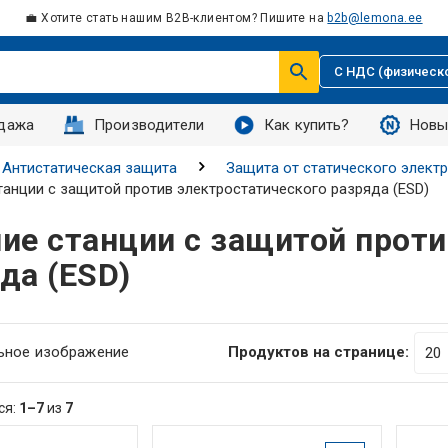
💼 Хотите стать нашим B2B-клиентом? Пишите на
b2b@lemona.ee
С НДС (физическ
дажа
Производители
Как купить?
Новы
Антистатическая защита
Защита от статического элект
танции с защитой против электростатического разряда (ESD)
ие станции с защитой проти
да (ESD)
ьное изображение
Продуктов на странице:
ся:
1–7
из
7