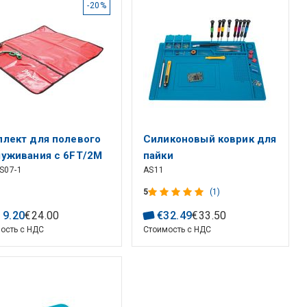
-20%
лект для полевого
Силиконовый коврик для
луживания с 6FT/2M
пайки
S07-1
AS11
ешком для запястья
0FT/3M проводом
5
(1)
емления
19
.
20
€
24
.
00
€
32
.
49
€
33
.
50
ость с НДС
Стоимость с НДС