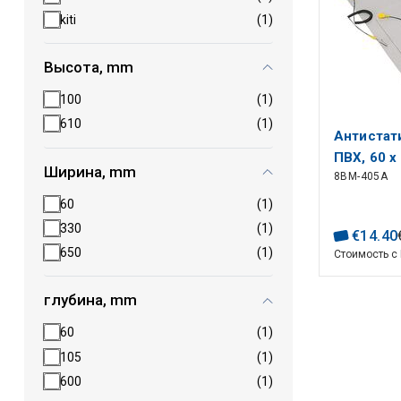
kiti
(1)
Высота, mm
100
(1)
610
(1)
Антистат
ПВХ, 60 x 
Ширина, mm
8BM-405A
заземля
60
(1)
330
(1)
€
14
.
40
650
(1)
Стоимость с
глубина, mm
60
(1)
105
(1)
600
(1)