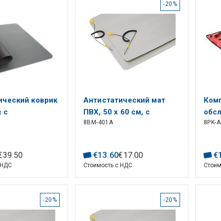
-20%
ический коврик
Антистатический мат
Комп
м с
ПВХ, 50 x 60 см, с
обс
8BM-401A
8PK-A
ием, AS14
заземляющим проводом
рем
и 1
заз
€
39
.
50
€
13
.
60
€
17
.
00
€
 НДС
Стоимость с НДС
Стоим
-20%
-20%