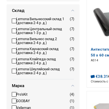
Склад
Lemona Вильнюсский склад 1
(7)
(доставка 2-4 р. д.)
Lemona Центральный склад
(7)
(доставка 1-3 р. д.)
Lemona Вильнюс склад 2
(7)
(доставка 2-4 р. д.)
Lemona Каунасский склад
(7)
Антистат
(доставка 2-4 р. д.)
50 x 60 с
Lemona Клайпеда склад
(7)
AS14
заземлен
(доставка 2-4 р. д.)
Lemona Шяуляйский склад
(7)
(доставка 2-4 р. д.)
€
38
.
31
Стоимость с
Марка
Pro'sKit
(4)
GOOBAY
(1)
Velleman
(1)