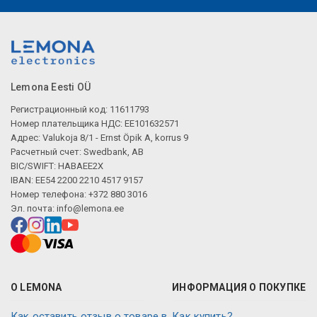
Описание искусственного интеллекта
Lemona Eesti OÜ
Регистрационный код: 11611793
Номер плательщика НДС: EE101632571
Адрес: Valukoja 8/1 - Ernst Öpik A, korrus 9
Расчетный счет: Swedbank, AB
BIC/SWIFT: HABAEE2X
IBAN: EE54 2200 2210 4517 9157
Номер телефона: +372 880 3016
Эл. почта:
info@lemona.ee
О LEMONA
ИНФОРМАЦИЯ О ПОКУПКЕ
Как оставить отзыв о товаре в
Как купить?