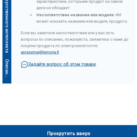
Описание искусственного интеллекта
характеристики, которыми продукт на самом
деле не обладает.
Несоответствие названия или модели
: ИИ
может исказить название или модель продукта.
Если вы заметили несоответствие или у вас есть
вопросы по описанию, пожалуйста, свяжитесь с нами до
покупки продукта по электронной почте:
aprasymai@lemona.lt
О
п
и
с
а
н
и
е
и
с
к
у
с
с
т
в
е
н
н
о
г
о
и
н
т
е
л
л
е
к
т
а
Задайте вопрос об этом товаре
Прокрутить вверх