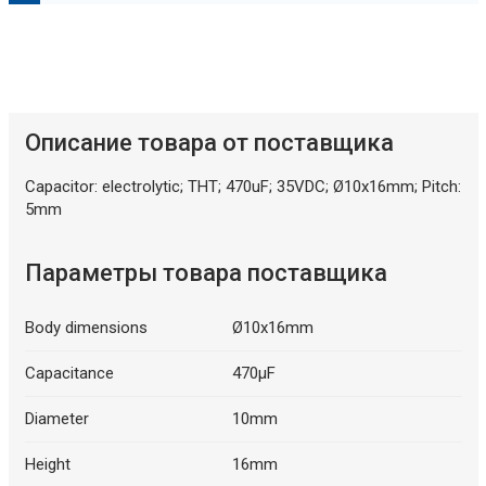
О
п
и
с
а
н
и
е
и
с
к
у
с
с
т
в
е
н
н
о
г
о
и
н
т
е
л
л
е
к
т
Описание товара от поставщика
Capacitor: electrolytic; THT; 470uF; 35VDC; Ø10x16mm; Pitch:
Описание искусственного интеллекта
5mm
Параметры товара поставщика
Body dimensions
Ø10x16mm
Capacitance
470µF
Diameter
10mm
Height
16mm