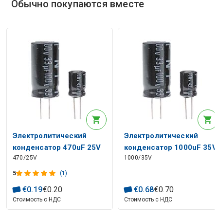
Обычно покупаются вместе
Электролитический
Электролитический
конденсатор 470uF 25V
конденсатор 1000uF 35V
470/25V
1000/35V
105° 10X16mm RoHS
105° 12.5x20mm RoHS
5
(1)
€
0
.
19
€
0
.
20
€
0
.
68
€
0
.
70
Стоимость с НДС
Стоимость с НДС