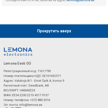
сообщите нам об этом, написав на адрес
lemona@lemona.ee
.
Прокрутить вверх
Lemona Eesti OÜ
Регистрационный код: 11611793
Номер плательщика НДС: EE101632571
Адрес: Valukoja 8/1 - Ernst Öpik A, korrus 9
Расчетный счет: Swedbank, AB
BIC/SWIFT: HABAEE2X
IBAN: EE54 2200 2210 4517 9157
Номер телефона: +372 880 3016
Эл. почта:
info@lemona.ee