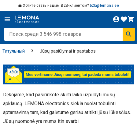
💼 Хотите стать нашим B2B-клиентом?
b2b@lemona.ee
Титульный
Jūsų pasiūlymai ir pastabos
Dėkojame, kad pasirinkote skirti laiko užpildyti mūsų
apklausą. LEMONA electronics siekia nuolat tobulinti
aptarnavimą tam, kad galėtume geriau atitikti jūsų lūkesčius.
Jūsų nuomonė yra mums itin svarbi.