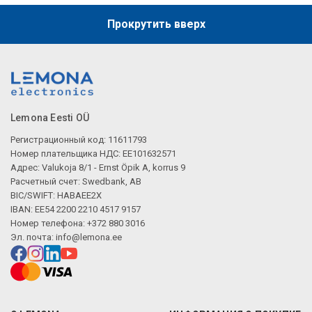
Прокрутить вверх
Lemona Eesti OÜ
Регистрационный код: 11611793
Номер плательщика НДС: EE101632571
Адрес: Valukoja 8/1 - Ernst Öpik A, korrus 9
Расчетный счет: Swedbank, AB
BIC/SWIFT: HABAEE2X
IBAN: EE54 2200 2210 4517 9157
Номер телефона: +372 880 3016
Эл. почта:
info@lemona.ee