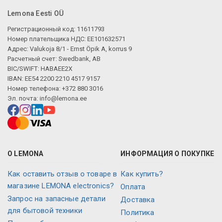
Lemona Eesti OÜ
Регистрационный код: 11611793
Номер плательщика НДС: EE101632571
Адрес: Valukoja 8/1 - Ernst Öpik A, korrus 9
Расчетный счет: Swedbank, AB
BIC/SWIFT: HABAEE2X
IBAN: EE54 2200 2210 4517 9157
Номер телефона: +372 880 3016
Эл. почта:
info@lemona.ee
О LEMONA
ИНФОРМАЦИЯ О ПОКУПКЕ
Как оставить отзыв о товаре в
Как купить?
магазине LEMONA electronics?
Оплата
Запрос на запасные детали
Доставка
для бытовой техники
Политика