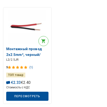
Монтажный провод
2x2.5mm², черный/
L2/2.5JR
красный
5
(1)
ТОП товар
€
2
.
33
€
2
.
40
Стоимость с НДС
ПЕРЕСМОТРЕТЬ