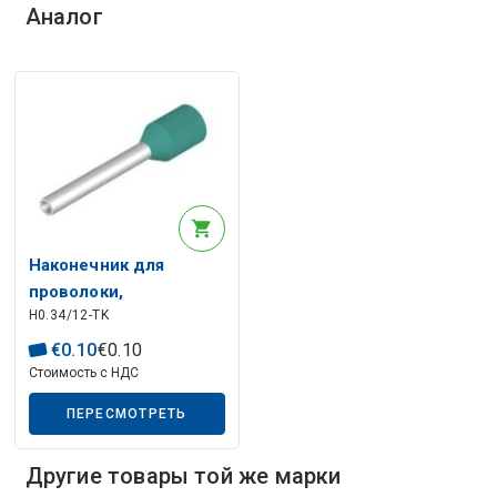
О
п
и
с
а
н
и
е
и
с
к
у
с
с
т
в
е
н
н
о
г
о
и
н
т
е
л
л
е
к
т
Аналог
Описание искусственного интеллекта
Наконечник для
проволоки,
H0.34/12-TK
изолированная, 10 мм,
8 мм, бирюзовая
€
0
.
10
€
0
.
10
Стоимость с НДС
ПЕРЕСМОТРЕТЬ
Другие товары той же марки