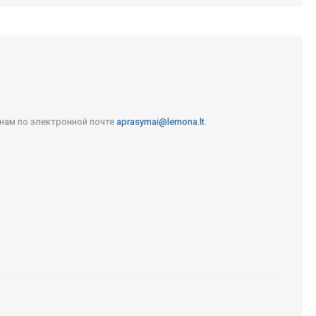
 нам по электронной почте
aprasymai@lemona.lt
.