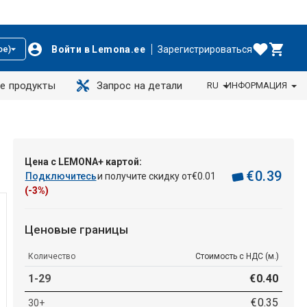
Войти в Lemona.ee
Зарегистрироваться
ое)
е продукты
Запрос на детали
RU
ИНФОРМАЦИЯ
Цена с LEMONA+ картой:
€
0
.
39
Подключитесь
и получите скидку от
€
0
.
01
(-3%)
Ценовые границы
Количество
Стоимость с НДС (м.)
1-29
€
0
.
40
€
0
.
35
30+