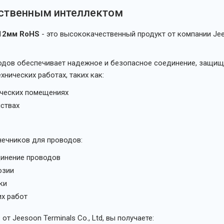
сственным интеллектом
 12мм RoHS
- это высококачественный продукт от компании Jee
дов обеспечивает надежное и безопасное соединение, защища
нических работах, таких как:
ческих помещениях
ствах
ечников для проводов:
инение проводов
озии
ки
х работ
 Jeesoon Terminals Co., Ltd, вы получаете: