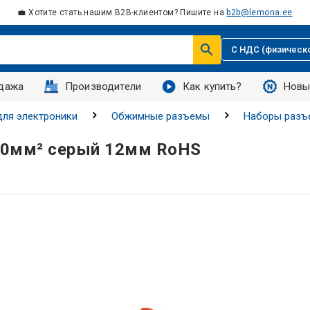
💼 Хотите стать нашим B2B-клиентом? Пишите на
b2b@lemona.ee
С НДС (физическ
дажа
Производители
Как купить?
Новы
ля электроники
Обжимные разъемы
Наборы разъ
4,0мм² серый 12мм RoHS