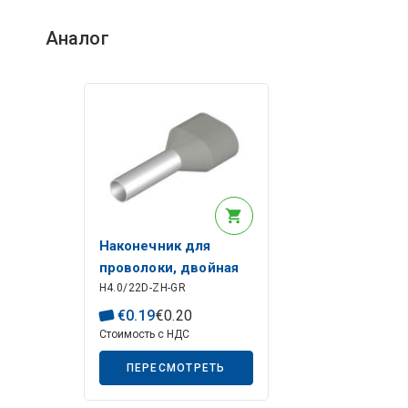
Описание искусственного интеллекта
Аналог
Описание искусственного интеллекта
Наконечник для
проволоки, двойная
H4.0/22D-ZH-GR
гильза для концов
проволоки, 15 мм, 12
€
0
.
19
€
0
.
20
мм, серая
Стоимость с НДС
ПЕРЕСМОТРЕТЬ