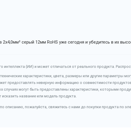
 2x4,0мм² серый 12мм RoHS уже сегодня и убедитесь в их высо
о интеллекта (ИИ) и может отличаться от реального продукта. Распро
 технические характеристики, цвета, размеры или другие параметры мо
ожет предоставлять неверную информацию о совместимости продуктов 
ых случаях могут быть предоставлены характеристики, которыми продук
т исказить название или модель продукта.
по описанию, пожалуйста, свяжитесь с нами до покупки продукта по эл