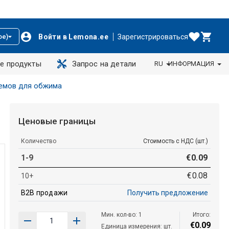
Войти в Lemona.ee
Зарегистрироваться
ое)
е продукты
Запрос на детали
RU
ИНФОРМАЦИЯ
емов для обжима
Ценовые границы
Количество
Стоимость с НДС (шт.)
1-9
€
0
.
09
€
0
.
08
10+
B2B продажи
Получить предложение
Мин. кол-во: 1
Итого:
€
0
.
09
Единица измерения: шт.