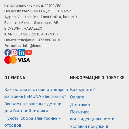
Регистрационный код: 11611793
Номер плательщика НДС: EE101632571
Адрес: Valukoja 8/1 - Ernst Öpik A, korrus 9
Расчетный счет: Swedbank, AB
BIC/SWIFT: HABAEE2X
IBAN: EE54 2200 2210 4517 9157
Номер телефона: +372 880 3016
Эл. почта:
info@lemona.ee
О LEMONA
ИНФОРМАЦИЯ О ПОКУПКЕ
Как оставить отзыв о товаре в
Как купить?
магазине LEMONA electronics?
Оплата
Запрос на запасные детали
Доставка
для бытовой техники
Политика
Пункты сбора электронных
конфиденциальности
отходов
Условия покупки в