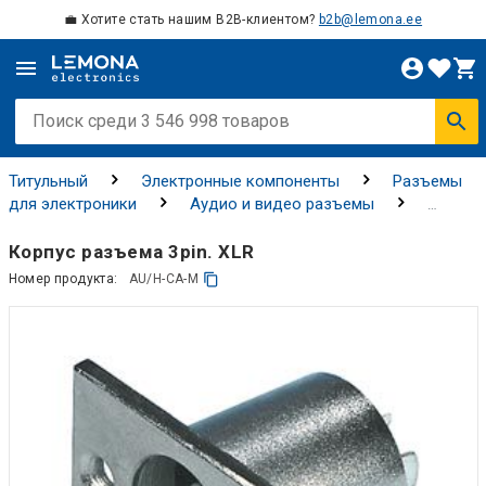
💼 Хотите стать нашим B2B-клиентом?
b2b@lemona.ee
Титульный
Электронные компоненты
Разъемы
для электроники
Аудио и видео разъемы
Разъемы AV
Корпус разъема 3pin. XLR
Номер продукта:
AU/H-CA-M