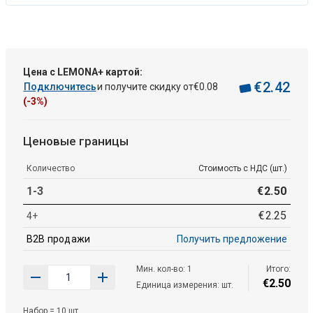
Цена с LEMONA+ картой:
€
2
.
42
Подключитесь
и получите скидку от
€
0
.
08
(-3%)
Ценовые границы
Количество
Стоимость с НДС (шт.)
1-3
€
2
.
50
€
2
.
25
4+
B2B продажи
Получить предложение
Мин. кол-во: 1
Итого:
€
2
.
50
Единица измерения: шт.
Набор = 10 шт.