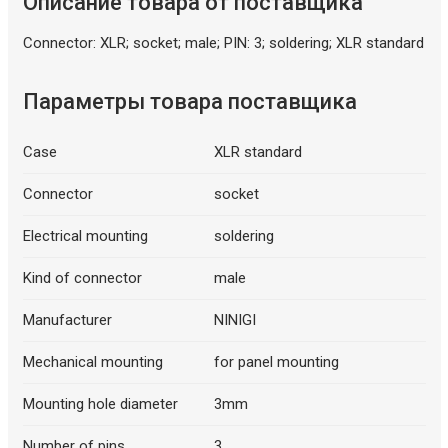
Описание товара от поставщика
Connector: XLR; socket; male; PIN: 3; soldering; XLR standard
Описание искусственного интеллекта
Параметры товара поставщика
Case
XLR standard
Connector
socket
Electrical mounting
soldering
Kind of connector
male
Manufacturer
NINIGI
Mechanical mounting
for panel mounting
Mounting hole diameter
3mm
Number of pins
3