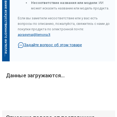
О
п
и
с
а
н
и
е
и
с
к
у
с
с
т
в
е
н
н
о
г
о
и
н
т
е
л
л
е
к
т
а
Несоответствие названия или модели
: ИИ
может исказить название или модель продукта.
Если вы заметили несоответствие или у вас есть
вопросы по описанию, пожалуйста, свяжитесь с нами до
покупки продукта по электронной почте:
aprasymai@lemona.lt
Задайте вопрос об этом товаре
Описание искусственного интеллекта
Данные загружаются...