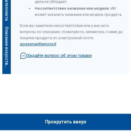
деле не обладает.
Несоответствие названия или модели
: ИИ
может исказить название или модель продукта.
Если вы заметили несоответствие или у вас есть
О
п
и
с
а
н
и
е
и
с
к
у
с
с
т
в
е
н
н
о
г
о
и
н
т
е
л
л
е
к
т
а
вопросы по описанию, пожалуйста, свяжитесь с нами до
покупки продукта по электронной почте:
aprasymai@lemona.lt
Задайте вопрос об этом товаре
Прокрутить вверх