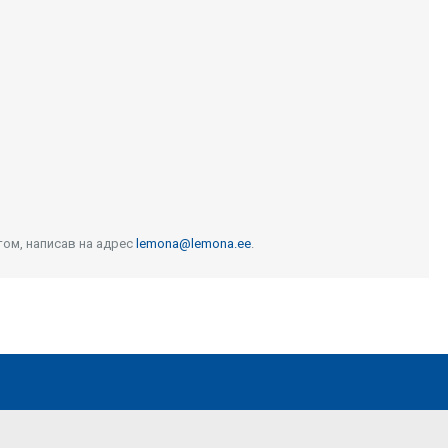
том, написав на адрес
lemona@lemona.ee
.