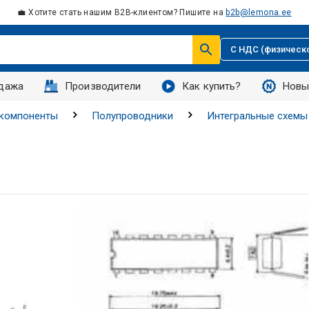
💼 Хотите стать нашим B2B-клиентом? Пишите на
b2b@lemona.ee
С НДС (физическ
дажа
Производители
Как купить?
Новы
 компоненты
Полупроводники
Интегральные схемы