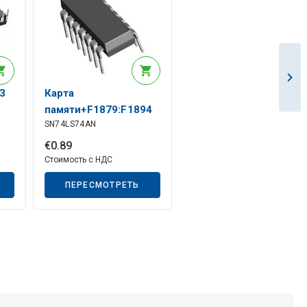
3
Карта
памяти+F1879:F1894
SN74LS74AN
64 GB USB-C 3.2 Gen1
DataTraveler 70
€
0
.
89
Стоимость с НДС
ПЕРЕСМОТРЕТЬ