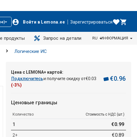
Войти в Lemona.ee
Зарегистрироваться
ое)
е продукты
Запрос на детали
RU
ИНФОРМАЦИЯ
Логические ИС
Цена с LEMONA+ картой:
€
0
.
96
Подключитесь
и получите скидку от
€
0
.
03
(-3%)
Ценовые границы
Количество
Стоимость с НДС (шт.)
1
€
0
.
99
€
0
.
89
2+