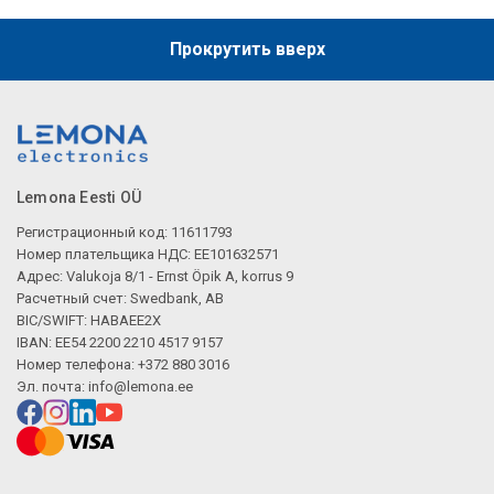
Прокрутить вверх
Lemona Eesti OÜ
Регистрационный код: 11611793
Номер плательщика НДС: EE101632571
Адрес: Valukoja 8/1 - Ernst Öpik A, korrus 9
Расчетный счет: Swedbank, AB
BIC/SWIFT: HABAEE2X
IBAN: EE54 2200 2210 4517 9157
Номер телефона: +372 880 3016
Эл. почта:
info@lemona.ee