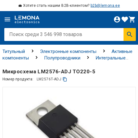
💼 Хотите стать нашим B2B-клиентом?
b2b@lemona.ee
Титульный
Электронные компоненты
Активные
компоненты
Полупроводники
Интегральные
схемы
Интегральные схемы управления питанием
(PMIC)
Микросхема LM2576-ADJ TO220-5
Номер продукта:
LM2576T-ADJ