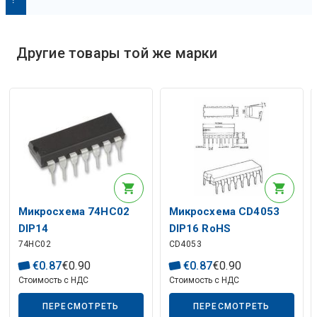
О
п
и
с
а
н
и
е
и
с
к
у
с
с
т
в
е
н
н
о
г
о
и
н
т
е
л
л
е
к
т
Другие товары той же марки
Описание искусственного интеллекта
Микросхема 74HC02
Микросхема CD4053
DIP14
DIP16 RoHS
74HC02
CD4053
€
0
.
87
€
0
.
90
€
0
.
87
€
0
.
90
Стоимость с НДС
Стоимость с НДС
ПЕРЕСМОТРЕТЬ
ПЕРЕСМОТРЕТЬ