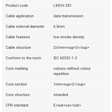
Product code
LIHCH-2X1
Cable application
data transmission
Cable external diameter
6.5mm
Cable features
low smoke density
Cable structure
2x1mm<sup>2</sup>
Conform to the norm
IEC 60332-1-2
Core marking
colours without colour
repetition
Core section
1mm<sup>2</sup>
Core structure
stranded
CPR standard
E<sub>ca</sub>