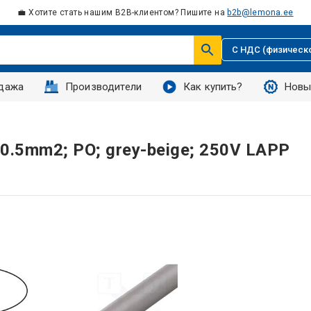
💼 Хотите стать нашим B2B-клиентом? Пишите на
b2b@lemona.ee
С НДС (физическ
дажа
Производители
Как купить?
Новы
0.5mm2; PO; grey-beige; 250V LAPP