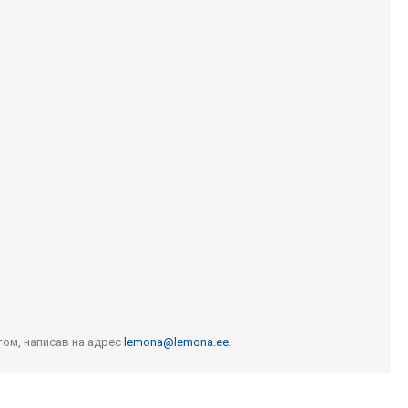
том, написав на адрес
lemona@lemona.ee
.