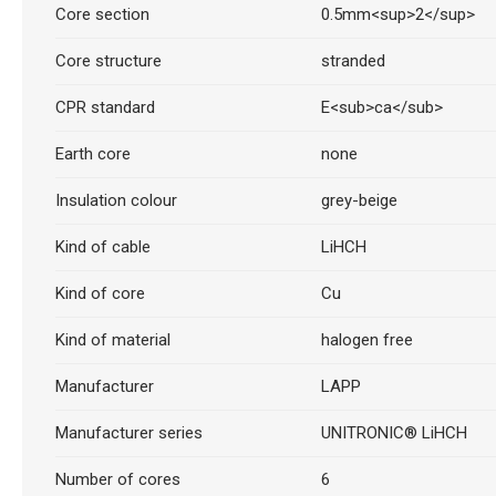
Core section
0.5mm<sup>2</sup>
Core structure
stranded
CPR standard
E<sub>ca</sub>
Earth core
none
Insulation colour
grey-beige
Kind of cable
LiHCH
Kind of core
Cu
Kind of material
halogen free
Manufacturer
LAPP
Manufacturer series
UNITRONIC® LiHCH
Number of cores
6