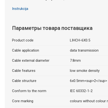
Instrukcija
Параметры товара поставщика
Product code
LIHCH-6X0.5
Cable application
data transmission
Cable external diameter
7.8mm
Cable features
low smoke density
Cable structure
6x0.5mm<sup>2</sup>
Conform to the norm
IEC 60332-1-2
Core marking
colours without colour r