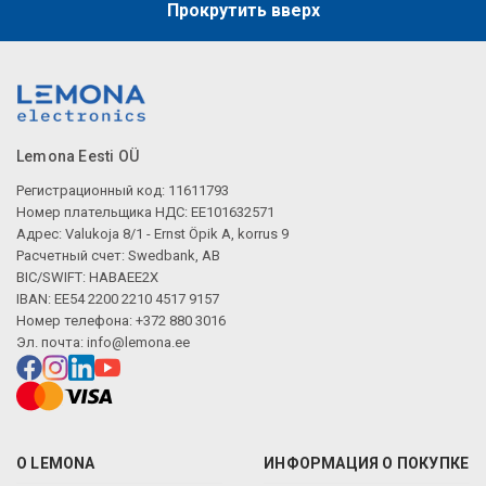
Прокрутить вверх
Lemona Eesti OÜ
Регистрационный код: 11611793
Номер плательщика НДС: EE101632571
Адрес: Valukoja 8/1 - Ernst Öpik A, korrus 9
Расчетный счет: Swedbank, AB
BIC/SWIFT: HABAEE2X
IBAN: EE54 2200 2210 4517 9157
Номер телефона: +372 880 3016
Эл. почта:
info@lemona.ee
О LEMONA
ИНФОРМАЦИЯ О ПОКУПКЕ