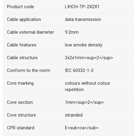
Product code
LIHCH-TP-2X2X1
Cable application
data transmission
Cable external diameter
9.2mm
Cable features
low smoke density
Cable structure
2x2x1mm<sup>2</sup>
Conform to the norm
IEC 60332-1-2
Core marking
colours without colour
repetition
Core section
1mm<sup>2</sup>
Core structure
stranded
CPR standard
E<sub>ca</sub>