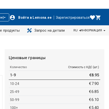
Войти в Lemona.ee
Зарегистрироваться
ое)
е продукты
Запрос на детали
RU
ИНФОРМАЦИЯ
Ценовые границы
Количество
Стоимость с НДС (шт.)
1-9
€
8
.
95
€
7
.
90
10-24
€
6
.
85
25-49
€
6
.
10
50-99
€
5
.
40
100+