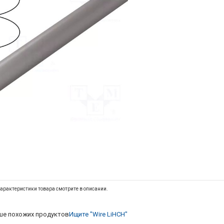
арактеристики товара смотрите в описании.
е похожих продуктов
Ищите "Wire LiHCH"