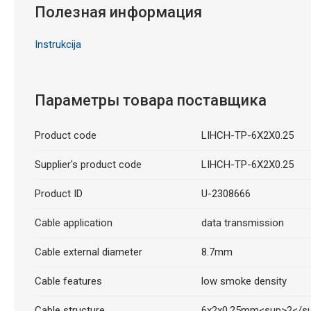
Полезная информация
Instrukcija
Параметры товара поставщика
Product code
LIHCH-TP-6X2X0.25
Supplier's product code
LIHCH-TP-6X2X0.25
Product ID
U-2308666
Cable application
data transmission
Cable external diameter
8.7mm
Cable features
low smoke density
Cable structure
6x2x0.25mm<sup>2</s