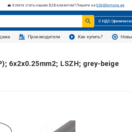
💼 Хотите стать нашим B2B-клиентом? Пишите на
b2b@lemona.ee
С НДС (физическ
дажа
Производители
Как купить?
Новы
); 6x2x0.25mm2; LSZH; grey-beige