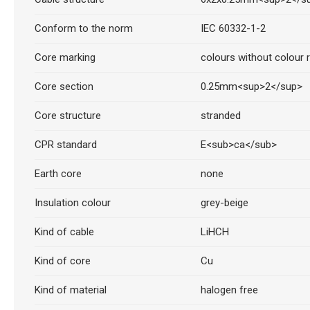
Conform to the norm
IEC 60332-1-2
Core marking
colours without colour r
Core section
0.25mm<sup>2</sup>
Core structure
stranded
CPR standard
E<sub>ca</sub>
Earth core
none
Insulation colour
grey-beige
Kind of cable
LiHCH
Kind of core
Cu
Kind of material
halogen free