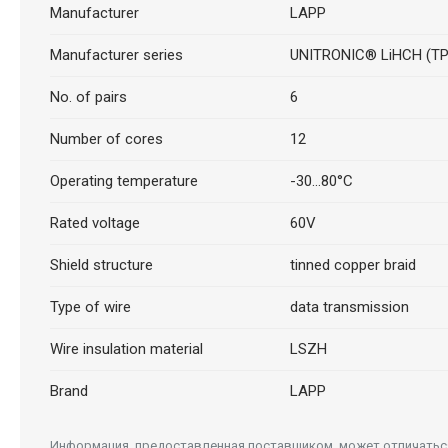
Manufacturer
LAPP
Manufacturer series
UNITRONIC® LiHCH (TP
No. of pairs
6
Number of cores
12
Operating temperature
-30...80°C
Rated voltage
60V
Shield structure
tinned copper braid
Type of wire
data transmission
Wire insulation material
LSZH
Brand
LAPP
Информация, предоставленная поставщиком, может отличаться 